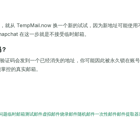
？
从 TempMail.now 换一个新的试试，因为新地址可能
apchat 在这一步就是不接受临时邮箱。
吗？
验证码会发到一个已经消失的地址，你可能因此被永久锁在账号
你能掌控的真实邮箱。
问题
临时邮箱
测试邮件
虚拟邮件
烧录邮件
随机邮件
一次性邮件
邮件提取器