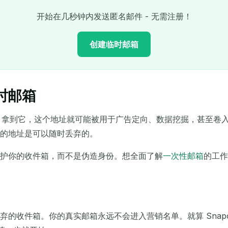
开始在几秒钟内发送匿名邮件 - 无需注册！
创建临时邮箱
临时邮箱
您的临时电子邮件地址：
hat 拿到它，这个地址就可能被用于广告定向、数据挖掘，甚至
复制
的地址是可以随时丢弃的。
保护你的收件箱，而不是伪造身份。想全面了解
一次性邮箱
的工
删除选定项
更改电子邮件
刷新
下次刷新在
15
秒
的收件箱。你的真实邮箱永远不会进入营销名单。就算 Snapc