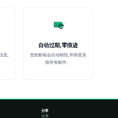
自动过期,零痕迹
信息,
您的邮箱会自动销毁,并彻底清
除所有邮件。
分享
分享