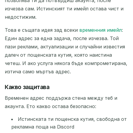
позволява ти да потвърдиш акаунта, после
Изтрий избраните
Смени имейл
изчезва сам. Истинският ти имейл остава чист и
недостижим.
Обнови
Това е същата идея зад всеки
временния имейл
:
Един адрес за една задача, после изчезва. Той
Следващо обновление след
15
секунди
пази реклами, актуализации и случайни известия
далеч от пощенската кутия, която наистина
ИЗПРАЩАЧ
ТЕМА
ДЕЙСТВИЕ
четеш. И ако услуга някога бъде компрометирана,
изтича само мъртъв адрес.
Какво защитава
Временен адрес поддържа стена между теб и
акаунта. Ето какво остава безопасно:
Истинската ти пощенска кутия, свободна от
Чакаме за входящи имейли...
рекламна поща на Discord