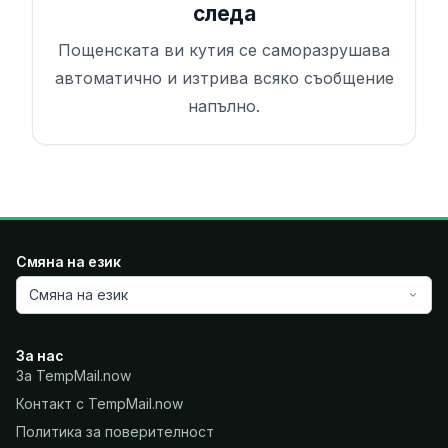
следа
Пощенската ви кутия се саморазрушава
автоматично и изтрива всяко съобщение
напълно.
Смяна на език
Смяна на език
За нас
За TempMail.now
Контакт с TempMail.now
Политика за поверителност