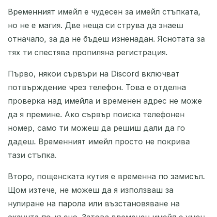
Временният имейл е чудесен за имейл стъпката,
но не е магия. Две неща си струва да знаеш
отначало, за да не бъдеш изненадан. Яснотата за
тях ти спестява пропиляна регистрация.
Първо, някои сървъри на Discord включват
потвърждение чрез телефон. Това е отделна
проверка над имейла и временен адрес не може
да я премине. Ако сървър поиска телефонен
номер, само ти можеш да решиш дали да го
дадеш. Временният имейл просто не покрива
тази стъпка.
Второ, пощенската кутия е временна по замисъл.
Щом изтече, не можеш да я използваш за
нулиране на парола или възстановяване на