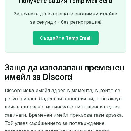
Получете вашия Temp Mail сега
Започнете да изпращате анонимни имейли
за секунди - без регистрация!
Създайте Temp Email
Защо да използваш временен
Вашият временен имейл
имейл за Discord
адрес:
Discord иска имейл адрес в момента, в който се
регистрираш. Дадеш ли основния си, този акаунт
вече е свързан с истинската ти пощенска кутия
Копирай
QR
завинаги. Временен имейл прекъсва тази връзка.
Той улавя съобщението за потвърждение,