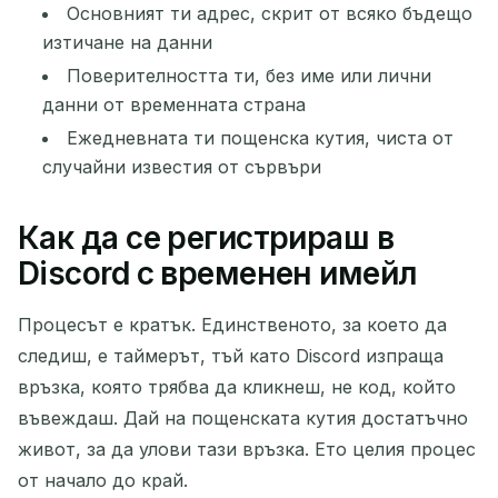
Основният ти адрес, скрит от всяко бъдещо
Обнови
изтичане на данни
Поверителността ти, без име или лични
данни от временната страна
Ежедневната ти пощенска кутия, чиста от
случайни известия от сървъри
Как да се регистрираш в
Discord с временен имейл
Процесът е кратък. Единственото, за което да
следиш, е таймерът, тъй като Discord изпраща
връзка, която трябва да кликнеш, не код, който
въвеждаш. Дай на пощенската кутия достатъчно
живот, за да улови тази връзка. Ето целия процес
от начало до край.