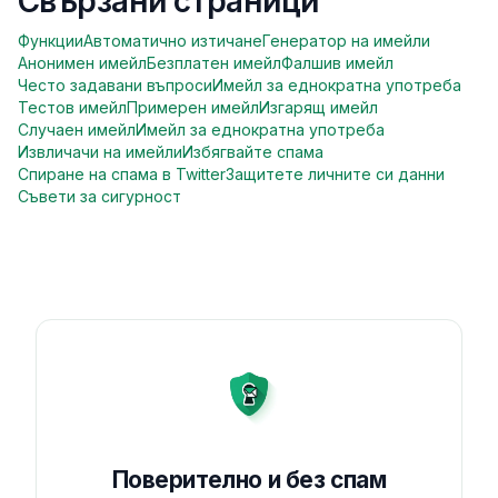
Свързани страници
Функции
Автоматично изтичане
Генератор на имейли
Анонимен имейл
Безплатен имейл
Фалшив имейл
Често задавани въпроси
Имейл за еднократна употреба
Тестов имейл
Примерен имейл
Изгарящ имейл
Случаен имейл
Имейл за еднократна употреба
Извличачи на имейли
Избягвайте спама
Спиране на спама в Twitter
Защитете личните си данни
Съвети за сигурност
Поверително и без спам