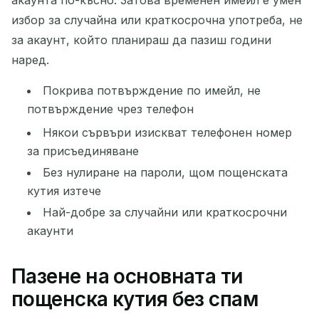
акаунта по-късно. Затова временен имейл е умен
избор за случайна или краткосрочна употреба, не
за акаунт, който планираш да пазиш години
наред.
Покрива потвърждение по имейл, не
потвърждение чрез телефон
Някои сървъри изискват телефонен номер
за присъединяване
Без нулиране на пароли, щом пощенската
кутия изтече
Най-добре за случайни или краткосрочни
акаунти
Пазене на основната ти
пощенска кутия без спам