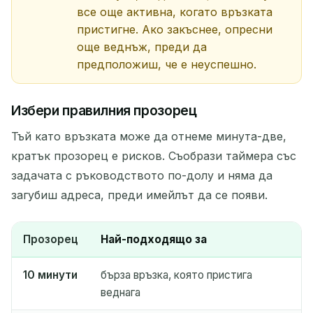
все още активна, когато връзката
пристигне. Ако закъснее, опресни
още веднъж, преди да
предположиш, че е неуспешно.
Избери правилния прозорец
Тъй като връзката може да отнеме минута-две,
кратък прозорец е рисков. Съобрази таймера със
задачата с ръководството по-долу и няма да
загубиш адреса, преди имейлът да се появи.
Прозорец
Най-подходящо за
10 минути
бърза връзка, която пристига
веднага