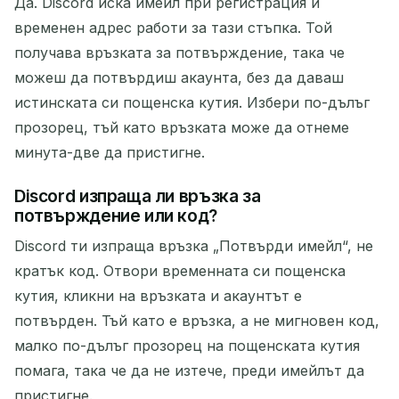
Да. Discord иска имейл при регистрация и
временен адрес работи за тази стъпка. Той
получава връзката за потвърждение, така че
можеш да потвърдиш акаунта, без да даваш
истинската си пощенска кутия. Избери по-дълъг
прозорец, тъй като връзката може да отнеме
минута-две да пристигне.
Discord изпраща ли връзка за
потвърждение или код?
Discord ти изпраща връзка „Потвърди имейл“, не
кратък код. Отвори временната си пощенска
кутия, кликни на връзката и акаунтът е
потвърден. Тъй като е връзка, а не мигновен код,
малко по-дълъг прозорец на пощенската кутия
помага, така че да не изтече, преди имейлът да
пристигне.