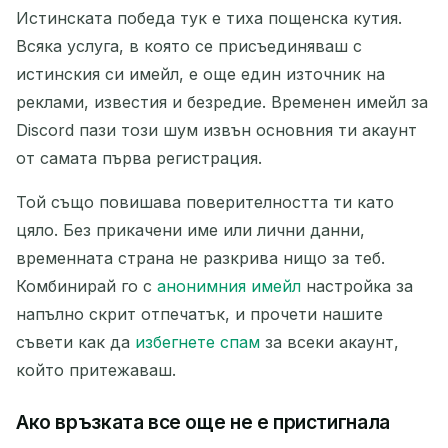
Истинската победа тук е тиха пощенска кутия.
Всяка услуга, в която се присъединяваш с
истинския си имейл, е още един източник на
реклами, известия и безредие. Временен имейл за
Discord пази този шум извън основния ти акаунт
от самата първа регистрация.
Той също повишава поверителността ти като
цяло. Без прикачени име или лични данни,
временната страна не разкрива нищо за теб.
Комбинирай го с
анонимния имейл
настройка за
напълно скрит отпечатък, и прочети нашите
съвети как да
избегнете спам
за всеки акаунт,
който притежаваш.
Ако връзката все още не е пристигнала