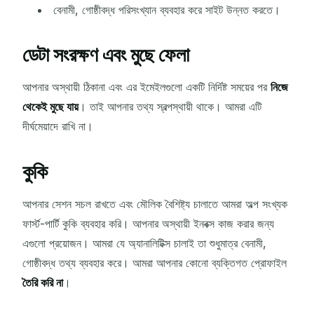
বেনামী, গোষ্ঠীবদ্ধ পরিসংখ্যান ব্যবহার করে সাইট উন্নত করতে।
ডেটা সংরক্ষণ এবং মুছে ফেলা
আপনার অস্থায়ী ঠিকানা এবং এর ইমেইলগুলো একটি নির্দিষ্ট সময়ের পর
নিজে
থেকেই মুছে যায়
। তাই আপনার তথ্য স্বল্পস্থায়ী থাকে। আমরা এটি
দীর্ঘমেয়াদে রাখি না।
কুকি
আপনার সেশন সচল রাখতে এবং মৌলিক বৈশিষ্ট্য চালাতে আমরা অল্প সংখ্যক
ফার্স্ট-পার্টি কুকি ব্যবহার করি। আপনার অস্থায়ী ইনবক্স কাজ করার জন্য
এগুলো প্রয়োজন। আমরা যে অ্যানালিটিক্স চালাই তা শুধুমাত্র বেনামী,
গোষ্ঠীবদ্ধ তথ্য ব্যবহার করে। আমরা আপনার কোনো ব্যক্তিগত প্রোফাইল
তৈরি করি না
।