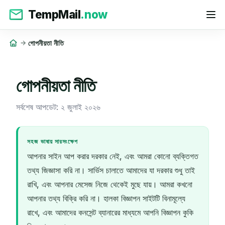
TempMail
.now
গোপনীয়তা নীতি
গোপনীয়তা নীতি
সর্বশেষ আপডেট: ২ জুলাই ২০২৬
সহজ ভাষায় সারসংক্ষেপ
আপনার সাইন আপ করার দরকার নেই, এবং আমরা কোনো ব্যক্তিগত
তথ্য জিজ্ঞাসা করি না। সার্ভিস চালাতে আমাদের যা দরকার শুধু তাই
রাখি, এবং আপনার মেসেজ নিজে থেকেই মুছে যায়। আমরা কখনো
আপনার তথ্য বিক্রি করি না। হালকা বিজ্ঞাপন সাইটটি বিনামূল্যে
রাখে, এবং আমাদের কনসেন্ট ব্যানারের মাধ্যমে আপনি বিজ্ঞাপন কুকি