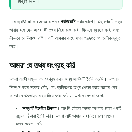
নিয়ন্ত্রণ করেন।
TempMail.now-এ আপনার
প্রাইভেসি
সবার আগে। এই পেজটি সহজ
ভাষায় বলে দেয় আমরা কী তথ্য নিয়ে কাজ করি, কীভাবে ব্যবহার করি, এবং
কীভাবে তা নিরাপদ রাখি। এটি আপনার কাছে থাকা পছন্দগুলোও তালিকাভুক্ত
করে।
আমরা যে তথ্য সংগ্রহ করি
আমরা যতটা সম্ভব কম সংগ্রহ করার জন্য সার্ভিসটি তৈরি করেছি। আপনার
নিবন্ধন করার দরকার নেই, এবং ব্যক্তিগত তথ্য শেয়ার করার দরকার নেই।
আমরা যে একমাত্র তথ্য নিয়ে কাজ করি তা এখানে দেওয়া হলো:
অস্থায়ী ইমেইল ঠিকানা।
আপনি চাইলে আমরা আপনার জন্য একটি
র‍্যান্ডম ঠিকানা তৈরি করি। আমরা এটি আমাদের সার্ভারে অল্প সময়ের
জন্য সংরক্ষণ করি।