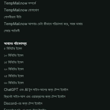
TempMail.now সম্পর্কে
TempMail.now যোগাযোগ
গোপনীয়তা নীতি
TempMail.now আপনার ডেটা কীভাবে পরিচালনা করে, সহজ ভাষায়
সেবার শর্তাবলী
আমাদের পরিষেবাসমূহ
৫ মিনিটের ইমেল
১০ মিনিটের ইমেল
১৫ মিনিটের ইমেল
২০ মিনিটের ইমেল
২৫ মিনিটের ইমেল
৩০ মিনিটের ইমেল
ChatGPT এবং AI টুল সাইন-আপের জন্য টেম্প ইমেইল
ক্রিপ্টো সাইন-আপ এবং এয়ারড্রপের জন্য টেম্প ইমেইল
Discord-এর জন্য টেম্প ইমেইল