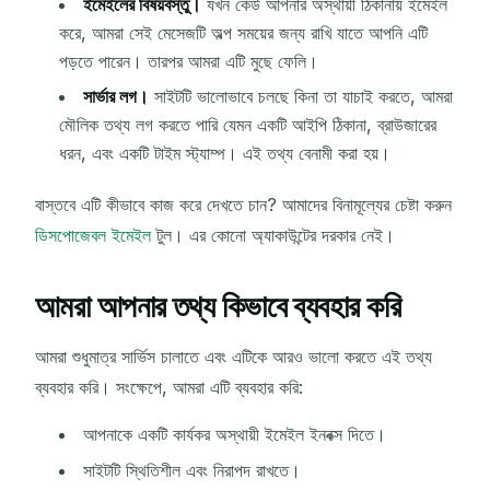
ইমেইলের বিষয়বস্তু।
যখন কেউ আপনার অস্থায়ী ঠিকানায় ইমেইল
করে, আমরা সেই মেসেজটি অল্প সময়ের জন্য রাখি যাতে আপনি এটি
পড়তে পারেন। তারপর আমরা এটি মুছে ফেলি।
সার্ভার লগ।
সাইটটি ভালোভাবে চলছে কিনা তা যাচাই করতে, আমরা
মৌলিক তথ্য লগ করতে পারি যেমন একটি আইপি ঠিকানা, ব্রাউজারের
ধরন, এবং একটি টাইম স্ট্যাম্প। এই তথ্য বেনামী করা হয়।
বাস্তবে এটি কীভাবে কাজ করে দেখতে চান? আমাদের বিনামূল্যের চেষ্টা করুন
ডিসপোজেবল ইমেইল
টুল। এর কোনো অ্যাকাউন্টের দরকার নেই।
আমরা আপনার তথ্য কিভাবে ব্যবহার করি
আমরা শুধুমাত্র সার্ভিস চালাতে এবং এটিকে আরও ভালো করতে এই তথ্য
ব্যবহার করি। সংক্ষেপে, আমরা এটি ব্যবহার করি:
আপনাকে একটি কার্যকর অস্থায়ী ইমেইল ইনবক্স দিতে।
সাইটটি স্থিতিশীল এবং নিরাপদ রাখতে।