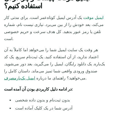
آدرس ایمیل موقت شما:
استفاده کنیم؟
ایمیل موقت
یک آدرس ایمیل کوتاه‌عمر است. برای مدتی کار
می‌کند، بعد خودش را از بین می‌برد. نیازی نیست نام، شماره
QR
کپی
تلفن یا رمز عبور بدهید. کل هدف سرعت و حریم خصوصی
است.
هر وقت یک سایت ایمیل شما را می‌خواهد اما کاملاً به آن
به‌روزرسانی
تغییر ایمیل
حذف انتخاب شده
اعتماد ندارید، از آن استفاده کنید. یک ثبت‌نام سریع. یک کد
یک‌باره. یک دانلود رایگان. ایمیل را می‌گیرید، بعد دور می‌شوید.
به‌روزرسانی بعدی در
15
ثانیه
صندوق ورودی واقعی شما تمیز می‌ماند. داستان کامل را
.
می‌خواهید؟ راهنمای ما درباره
ایمیل یک‌بارمصرف
عملکرد
موضوع
فرستنده
در ادامه دلیل کاربردی بودن آن آمده است:
بدون ثبت‌نام و بدون داده شخصی
آدرس شما در یک کلیک آماده است