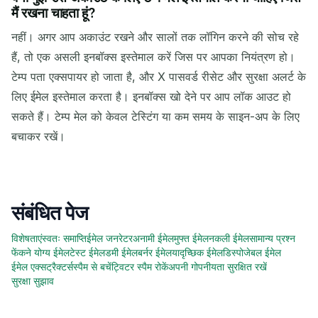
मैं रखना चाहता हूं?
नहीं। अगर आप अकाउंट रखने और सालों तक लॉगिन करने की सोच रहे
हैं, तो एक असली इनबॉक्स इस्तेमाल करें जिस पर आपका नियंत्रण हो।
टेम्प पता एक्सपायर हो जाता है, और X पासवर्ड रीसेट और सुरक्षा अलर्ट के
लिए ईमेल इस्तेमाल करता है। इनबॉक्स खो देने पर आप लॉक आउट हो
सकते हैं। टेम्प मेल को केवल टेस्टिंग या कम समय के साइन-अप के लिए
बचाकर रखें।
संबंधित पेज
विशेषताएं
स्वतः समाप्ति
ईमेल जनरेटर
अनामी ईमेल
मुफ्त ईमेल
नकली ईमेल
सामान्य प्रश्न
फेंकने योग्य ईमेल
टेस्ट ईमेल
डमी ईमेल
बर्नर ईमेल
यादृच्छिक ईमेल
डिस्पोजेबल ईमेल
ईमेल एक्सट्रैक्टर्स
स्पैम से बचें
ट्विटर स्पैम रोकें
अपनी गोपनीयता सुरक्षित रखें
सुरक्षा सुझाव