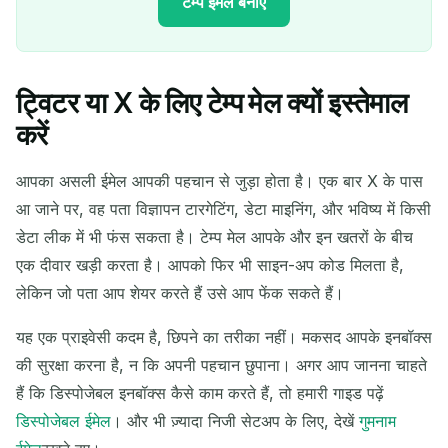
टेम्प ईमेल बनाएं
ट्विटर या X के लिए टेम्प मेल क्यों इस्तेमाल
आपका अस्थायी ईमेल पता:
करें
आपका असली ईमेल आपकी पहचान से जुड़ा होता है। एक बार X के पास
आ जाने पर, वह पता विज्ञापन टारगेटिंग, डेटा माइनिंग, और भविष्य में किसी
कॉपी
QR
डेटा लीक में भी फंस सकता है। टेम्प मेल आपके और इन खतरों के बीच
एक दीवार खड़ी करता है। आपको फिर भी साइन-अप कोड मिलता है,
लेकिन जो पता आप शेयर करते हैं उसे आप फेंक सकते हैं।
चयनित हटाएं
ईमेल बदलें
ताज़ा करें
यह एक प्राइवेसी कदम है, छिपने का तरीका नहीं। मकसद आपके इनबॉक्स
की सुरक्षा करना है, न कि अपनी पहचान छुपाना। अगर आप जानना चाहते
अगली ताज़ा में
15
सेकंड
हैं कि डिस्पोजेबल इनबॉक्स कैसे काम करते हैं, तो हमारी गाइड पढ़ें
डिस्पोजेबल ईमेल
। और भी ज़्यादा निजी सेटअप के लिए, देखें
गुमनाम
प्रेषक
विषय
क्रिया