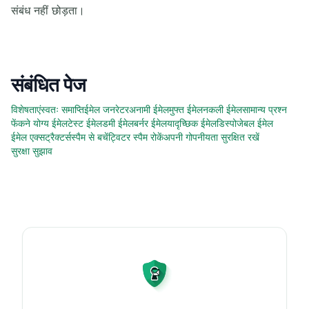
संबंध नहीं छोड़ता।
संबंधित पेज
विशेषताएं
स्वतः समाप्ति
ईमेल जनरेटर
अनामी ईमेल
मुफ्त ईमेल
नकली ईमेल
सामान्य प्रश्न
फेंकने योग्य ईमेल
टेस्ट ईमेल
डमी ईमेल
बर्नर ईमेल
यादृच्छिक ईमेल
डिस्पोजेबल ईमेल
ईमेल एक्सट्रैक्टर्स
स्पैम से बचें
ट्विटर स्पैम रोकें
अपनी गोपनीयता सुरक्षित रखें
सुरक्षा सुझाव