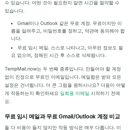
수 있습니다. 어떤 것이 필요한지 알면 시간을 절약할 수
있습니다.
복사
QR
Gmail이나 Outlook 같은 무료 계정. 무료이지만 이
름을 알려주고, 비밀번호를 정하고, 약관에 동의해야 합
니다.
선택한 항목 삭제
이메일 변경
새로 고침
무료 임시 메일. 스스로 나타나고, 아무런 정보도 필
요 없으며, 정해진 시간 후 스스로 삭제됩니다.
다음 새로 고침까지
15
초
TempMail.now는 두 번째 종류입니다. 만들어야 할 계정
없이 진정으로 무료인 이메일입니다. 메일함은 받되 모든
보낸 사람
제목
작업
설정은 건너뜁니다. 더 큰 그림을 원하시나요? 다음이 어떻
게 작동하는지 확인하세요
일회용 이메일
시작하기 전에
요.
무료 임시 메일과 무료 Gmail/Outlook 계정 비교
둘 다 비용이 들지 않지만 작동 방식은 매우 다릅니다. 이