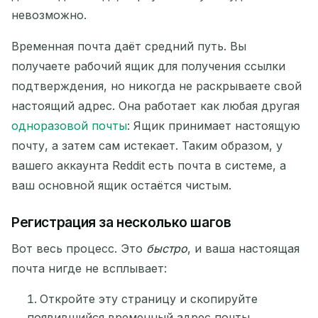
Удалить выбранные
невозможно.
Временная почта даёт средний путь. Вы
Изменить адрес электронной почты
получаете рабочий ящик для получения ссылки
Обновить
подтверждения, но никогда не раскрываете свой
настоящий адрес. Она работает как любая другая
Следующее обновление через
15
секунд
одноразовой почты
: Ящик принимает настоящую
почту, а затем сам истекает. Таким образом, у
вашего аккаунта Reddit есть почта в системе, а
ОТПРАВИТЕЛЬ
ТЕМА
ДЕЙСТВИЕ
ваш основной ящик остаётся чистым.
Регистрация за несколько шагов
Вот весь процесс. Это
быстро
, и ваша настоящая
почта нигде не всплывает:
Откройте эту страницу и скопируйте
появившийся временный адрес почты.