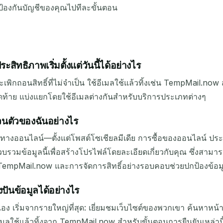
้องกันบัญชีของคุณไปทีละขั้นตอน
ิทธิภาพเริ่มตั้งแต่วันนี้ได้อย่างไร
เพิกถอนสิทธิ์ที่ไม่จำเป็น ใช้อีเมลใช้แล้วทิ้งเช่น TempMail.now
ท้าย แบ่งแยกโดยใช้อีเมลต่างกันสำหรับบริการประเภทต่างๆ
วนตัวของฉันอย่างไร
ไว้ทางออนไลน์—ตั้งแต่โพสต์โซเชียลมีเดีย การซื้อของออนไลน์ ปร
รวมข้อมูลนี้เพื่อสร้างโปรไฟล์โดยละเอียดเกี่ยวกับคุณ ซึ่งส
น TempMail.now และการจัดการสิทธิ์อย่างรอบคอบช่วยปกป้องข้อ
ปันข้อมูลได้อย่างไร
ริ่มจากรายใหญ่ที่สุด: เยี่ยมชมเว็บไซต์ของพวกเขา ค้นหาหน้าถ
เมลใช้แล้วทิ้งจาก TempMail.now สำหรับขั้นตอนการยืนยันเหล่านี