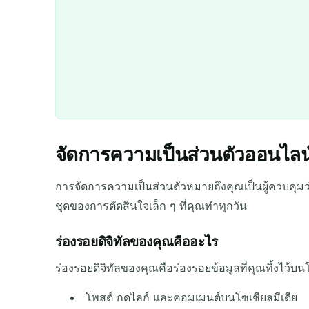
จัดการความเป็นส่วนตัวออนไลน์ใ
การจัดการความเป็นส่วนตัวหมายถึงคุณเป็นผู้ควบคุมว
ชุดของการตัดสินใจเล็ก ๆ ที่คุณทำทุกวัน
ร่องรอยดิจิทัลของคุณคืออะไร
ร่องรอยดิจิทัลของคุณคือร่องรอยข้อมูลที่คุณทิ้งไว้
โพสต์ กดไลก์ และคอมเมนต์บนโซเชียลมีเดีย