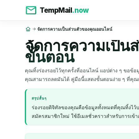
TempMail
.now
จัดการความเป็นส่วนตัวของคุณออนไลน์
จัดการความเป็นส
ขั้นตอน
คุณทิ้งร่องรอยไว้ทุกครั้งที่ออนไลน์ แอปต่าง ๆ ขอข้อม
คุณสามารถลดมันได้ คู่มือนี้แสดงขั้นตอนง่าย ๆ ที่คุณเ
สรุปสั้นๆ
ร่องรอยดิจิทัลของคุณคือข้อมูลทั้งหมดที่คุณทิ้งไว
สมัครสมาชิกใหม่ ใช้อีเมลชั่วคราวสำหรับการเข้าสู่