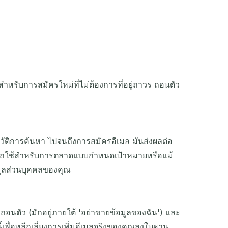
 สำหรับการสมัครใหม่ที่ไม่ต้องการที่อยู่ถาวร ถอนตัว
ะวัติการค้นหา ไปจนถึงการสมัครอีเมล มันส่งผลต่อ
ามารถใช้สำหรับการตลาดแบบกำหนดเป้าหมายหรือแม้
มูลส่วนบุคคลของคุณ
อนตัว (มักอยู่ภายใต้ 'อย่าขายข้อมูลของฉัน') และ
้เพื่อหลีกเลี่ยงการเพิ่มอีเมลจริงของคุณลงในฐาน