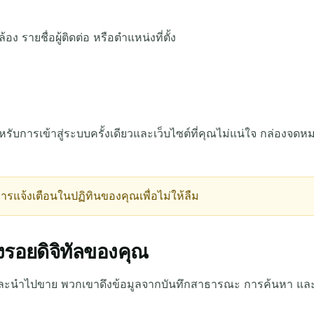
ง รายชื่อผู้ติดต่อ หรือตำแหน่งที่ตั้ง
มันสำหรับการเข้าสู่ระบบครั้งเดียวและเว็บไซต์ที่คุณไม่แน่ใจ กล่
การแจ้งเตือนในปฏิทินของคุณเพื่อไม่ให้ลืม
งรอยดิจิทัลของคุณ
ณและนำไปขาย พวกเขาดึงข้อมูลจากบันทึกสาธารณะ การค้นหา และ