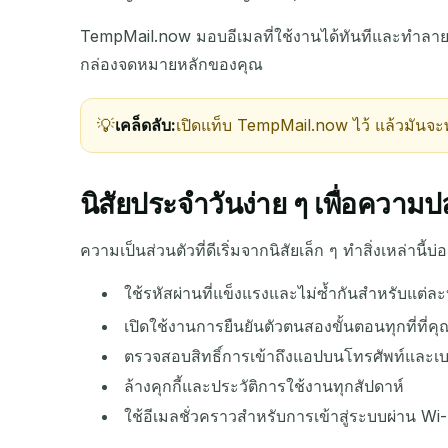
TempMail.now มอบอีเมลที่ใช้งานได้ทันทีและทำลายตัว
กล่องจดหมายหลักของคุณ
เคล็ดลับ:
เปิดแท็บ TempMail.now ไว้ แล้วมันจะพ
นิสัยประจำวันง่าย ๆ เพื่อความ
ความเป็นส่วนตัวที่ดีเริ่มจากนิสัยเล็ก ๆ ทำสิ่งเหล่านี
ใช้รหัสผ่านที่แข็งแรงและไม่ซ้ำกันสำหรับแต่ละบั
เปิดใช้งานการยืนยันตัวตนสองขั้นตอนทุกที่ที่ค
ตรวจสอบสิทธิ์การเข้าถึงแอปบนโทรศัพท์และเบ
ล้างคุกกี้และประวัติการใช้งานทุกสัปดาห์
ใช้อีเมลชั่วคราวสำหรับการเข้าสู่ระบบผ่าน 