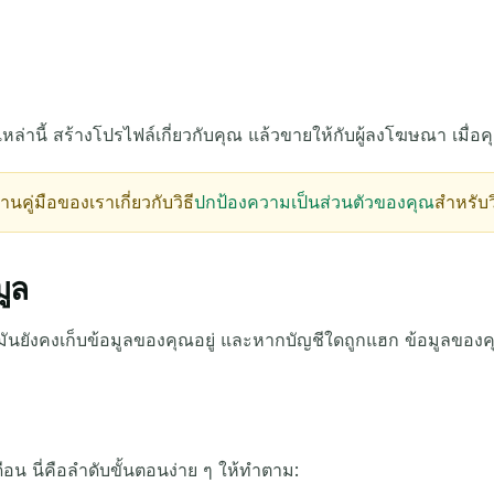
หัวเรื่อง
านี้ สร้างโปรไฟล์เกี่ยวกับคุณ แล้วขายให้กับผู้ลงโฆษณา เมื่อค
นคู่มือของเราเกี่ยวกับวิธี
ปกป้องความเป็นส่วนตัวของคุณ
สำหรับว
มูล
รอรับอีเมลขาเข้า...
ต่มันยังคงเก็บข้อมูลของคุณอยู่ และหากบัญชีใดถูกแฮก ข้อมูลของคุณ
รีเฟรช
อน นี่คือลำดับขั้นตอนง่าย ๆ ให้ทำตาม: