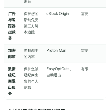
追踪
广告
保护您的
uBlock Origin
需要
与追
活动免受
踪器
第三方脚
拦截
本追踪
器
加密
您邮箱中
Proton Mail
需要
邮箱
的内容
数据
保护您被
EasyOptOuts、
有限
经纪
经纪商出
自助退出
商退
售的个人
出服
信息
务