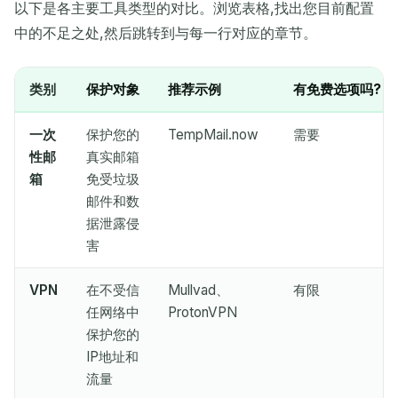
以下是各主要工具类型的对比。浏览表格,找出您目前配置
中的不足之处,然后跳转到与每一行对应的章节。
复制
二维码
类别
保护对象
推荐示例
有免费选项吗?
一次
保护您的
TempMail.now
需要
性邮
真实邮箱
删除选定项
更改电子邮件
刷新
箱
免受垃圾
邮件和数
下次刷新在
15
秒
据泄露侵
害
发件人
主题
操作
VPN
在不受信
Mullvad、
有限
任网络中
ProtonVPN
保护您的
IP地址和
流量