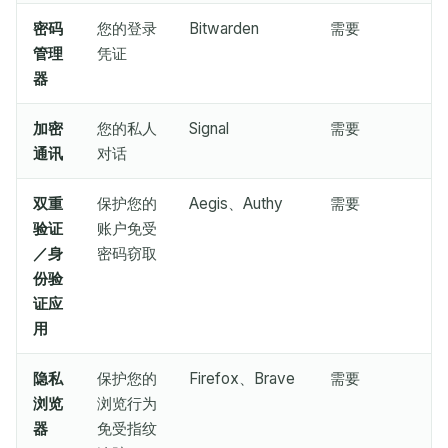
密码
您的登录
Bitwarden
需要
管理
凭证
等待接收邮件...
器
刷新
加密
您的私人
Signal
需要
通讯
对话
双重
保护您的
Aegis、Authy
需要
验证
账户免受
／身
密码窃取
份验
证应
用
隐私
保护您的
Firefox、Brave
需要
浏览
浏览行为
器
免受指纹