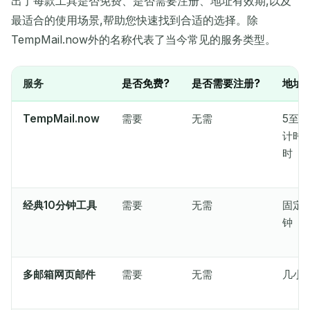
出了每款工具是否免费、是否需要注册、地址有效期,以及
最适合的使用场景,帮助您快速找到合适的选择。除
复制
二维码
TempMail.now外的名称代表了当今常见的服务类型。
服务
是否免费?
是否需要注册?
地址
删除选定项
更改电子邮件
刷新
TempMail.now
需要
无需
5至3
计时
下次刷新在
15
秒
时
发件人
主题
操作
经典10分钟工具
需要
无需
固定1
钟
多邮箱网页邮件
需要
无需
几小