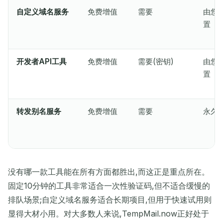
自定义域名服务
免费增值
需要
由您
等待接收邮件...
置
刷新
开发者API工具
免费增值
需要(密钥)
由您
置
转发别名服务
免费增值
需要
永久
没有哪一款工具能在所有方面都胜出,而这正是重点所在。
固定10分钟的工具非常适合一次性验证码,但不适合缓慢的
排队场景;自定义域名服务适合长期项目,但用于快速试用则
显得大材小用。对大多数人来说,TempMail.now正好处于