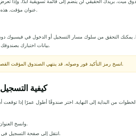
دوق ميت. بريدك الحقيقي لن ينضم إلى قائمة تسويقية أبدًا. وإذا ت
منذ الخطوة الأولى.
عنوان مؤقت. هذه 
التحديث التالي في
15
ثواني
الموضوع
ضًا. يمكنك التحقق من سلوك مسار التسجيل أو الدخول في فيسبوك
بيانات اختبارك بصندوقك الحقيقي أبدًا. إنها طريقة سريعة لتجربة مسار ثم المتابعة.
انسخ رمز التأكيد فور وصوله. قد ينتهي الصندوق المؤقت القصير بسرعة، وبمجرد انتهائه يختفي الرمز نهائيًا.
كيفية التسجيل
في انتظار رسائل البريد الإلكتروني الواردة...
 الخطوات من البداية إلى النهاية. اختر صندوقًا أطول عمرًا إذا توقعت 
تحديث
افتح TempMail.now وانسخ العنوان المؤقت الظاهر في الأعلى.
انتقل إلى صفحة التسجيل في فيسبوك والصق العنوان في حقل البريد الإلكتروني.