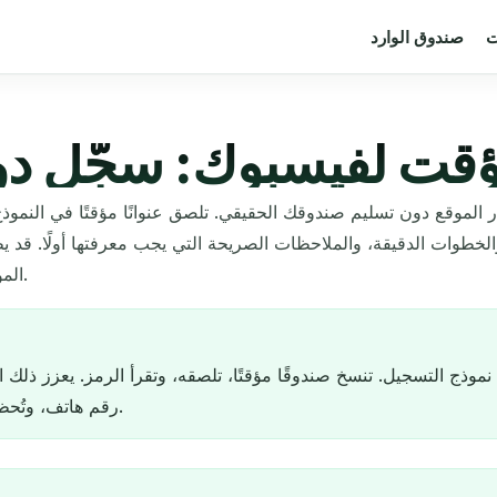
ت
صندوق الوارد
ؤقت لفيسبوك: سجّل دو
ار الموقع دون تسليم صندوقك الحقيقي. تلصق عنوانًا مؤقتًا في الن
الخطوات الدقيقة، والملاحظات الصريحة التي يجب معرفتها أولًا. قد 
المؤقتة، لذا سنكون صريحين معك بشأن ما ينجح وما لا ينجح.
نموذج التسجيل. تنسخ صندوقًا مؤقتًا، تلصقه، وتقرأ الرمز. يعزز ذل
رقم هاتف، وتُحظر بعض النطاقات. إذا فشل عنوان، جرّب عنوانًا جديدًا.