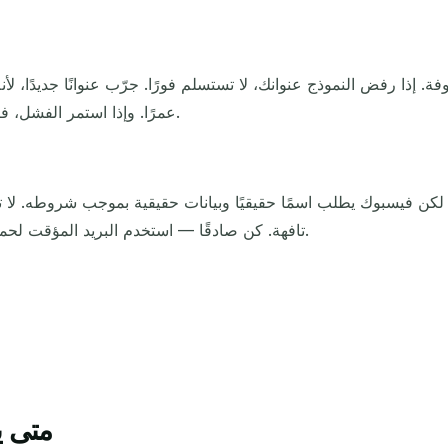
 إذا رفض النموذج عنوانك، لا تستسلم فورًا. جرّب عنوانًا جديدًا، لأن
عمرًا. وإذا استمر الفشل، فإن الموقع ببساطة لا يقبل البريد المؤقت في تلك الخطوة.
 فيسبوك يطلب اسمًا حقيقيًا وبيانات حقيقية بموجب شروطه. لا تستخ
تافهة. كن صادقًا — استخدم البريد المؤقت لحماية حساب حقيقي أو لاختبار مسار ما، لا لمخالفة القواعد.
ا
متى ي