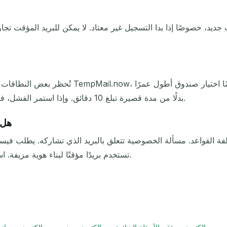
د، خصوصًا إذا بدا التسجيل غير معتاد. لا يمكن للبريد المؤقت تجاوز
تُحظر بعض النطاقات المؤقتة. إذا رفض النموذج عنو
بدلًا من مدة قصيرة تبلغ 10 دقائق. وإذا استمر الفشل، فإن الموقع ببساطة لا يقبل البريد المؤقت في تلك الخطوة.
هل 
 القواعد. مسألة الخصوصية تتعلق بالبريد الذي تشاركه. يطلب فيس
تستخدم بريدًا مؤقتًا لبناء هوية مزيفة. استخدمه لحماية حساب حقيقي وصادق أو لاختبار مسار ما.