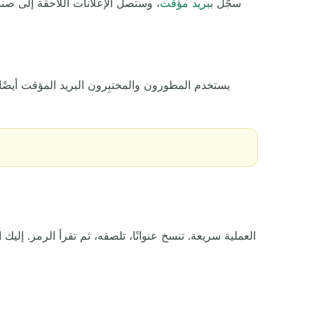
سجّل ب
بريد مؤقت
، وستصل الإعلانات اللاحقة إلى صن
الإجراء
يستخدم المطورون والمختبِرون البريد المؤقت أي
العملية سريعة. تنسخ عنوانًا، تلصقه، ثم تقرأ الرمز. إليك