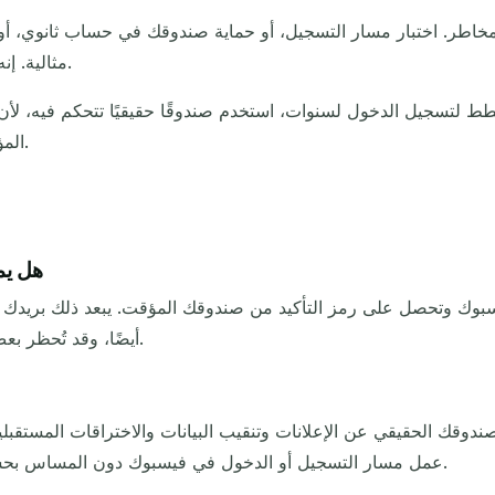
مخاطر. اختبار مسار التسجيل، أو حماية صندوقك في حساب ثانوي، أو 
عندما لا تريد ربط خدمة ببريدك الرئيسي إلى الأبد.
مثالية. إن
خطط لتسجيل الدخول لسنوات، استخدم صندوقًا حقيقيًا تتحكم فيه، لأن 
المؤقت كدرع للمهام السريعة، لا موطن لحساب طويل الأمد.
هل يم
ل بفيسبوك وتحصل على رمز التأكيد من صندوقك المؤقت. يبعد ذلك بر
أيضًا، وقد تُحظر بعض النطاقات المؤقتة، لذا لا يُضمن نجاح الأمر في كل مرة.
دوقك الحقيقي عن الإعلانات وتنقيب البيانات والاختراقات المستقبلي
عمل مسار التسجيل أو الدخول في فيسبوك دون المساس بحساب شخصي. الأمر يتعلق بحماية عنوانك، لا بإخفاء هويتك.