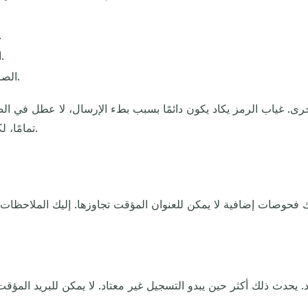
أرسل النموذج، ثم عد إلى صند
افتح رسالة التأكيد وانسخ الرمز أو انقر على الرابط.
الصق الرمز في فيسبوك لإنهاء التسجيل وتأكيد حسابك.
أخرى. غياب الرمز يكاد يكون دائمًا بسبب بطء الإرسال، لا عطل في ال
تمامًا، لكن صندوقًا أطول عمرًا يمنح التحقق البطيء مساحة أكبر.
 فحوصات إضافية لا يمكن للعنوان المؤقت تجاوزها. إليك الملاحظات ال
دث ذلك أكثر حين يبدو التسجيل غير معتاد. لا يمكن للبريد المؤقت ت