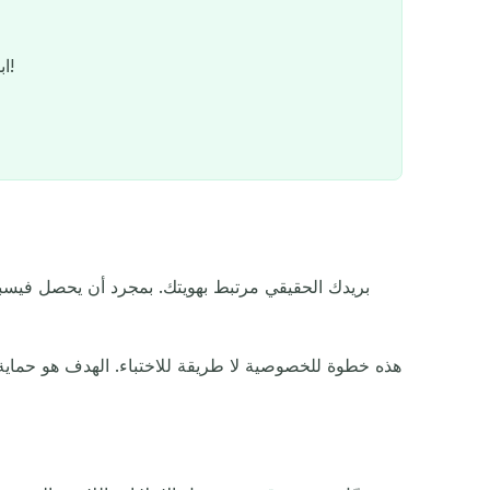
ابدأ في إرسال رسائل بريد إلكتروني مجهولة في ثوانٍ - لا حاجة للتسجيل!
بريدك الحقيقي مرتبط بهويتك. بمجرد أن يحصل فيسبوك 
الاستجا
السري
هذه خطوة للخصوصية لا طريقة للاختباء. الهدف هو حماية ص