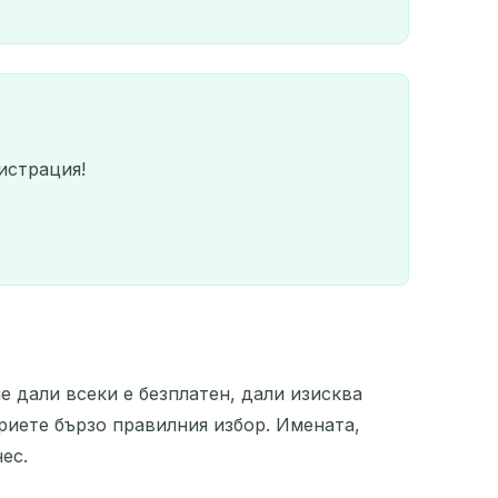
истрация!
е дали всеки е безплатен, дали изисква
QR
криете бързо правилния избор. Имената,
ес.