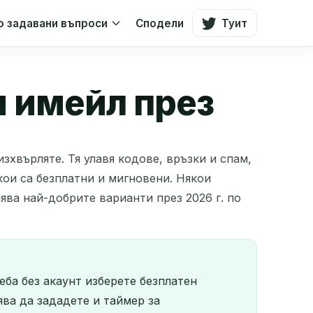
о задавани въпроси
Сподели
Туит
н имейл през
зхвърляте. Тя улавя кодове, връзки и спам,
кои са безплатни и мигновени. Някои
ява най-добрите варианти през 2026 г. по
еба без акаунт изберете безплатен
ява да зададете и таймер за