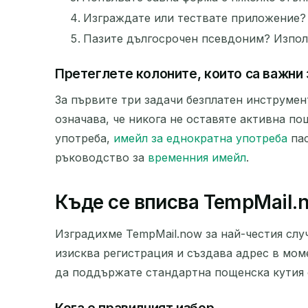
Изграждате или тествате приложение? 
Пазите дългосрочен псевдоним? Използ
Претеглете колоните, които са важни 
За първите три задачи безплатен инструмент
означава, че никога не оставяте активна по
употреба,
имейл за еднократна употреба
пас
ръководство за
временния имейл
.
Къде се вписва TempMail.
Изградихме TempMail.now за най-честия случ
изисква регистрация и създава адрес в мом
да поддържате стандартна пощенска кутия 
Кога е правилният избор