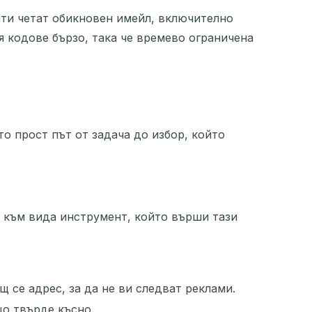
нти четат обикновен имейл, включително
я кодове бързо, така че времево ограничена
то прост път от задача до избор, който
а към вида инструмент, който върши тази
 се адрес, за да не ви следват реклами.
що твърде късно.