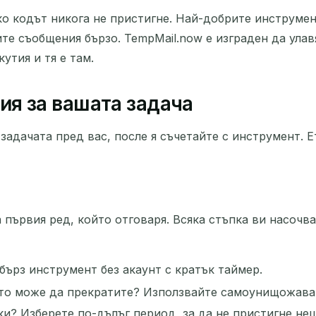
ко кодът никога не пристигне. Най-добрите инструме
те съобщения бързо. TempMail.now е изграден да улав
утия и тя е там.
ия за вашата задача
задачата пред вас, после я съчетайте с инструмент. Е
а първия ред, който отговаря. Всяка стъпка ви насочв
бърз инструмент без акаунт с кратък таймер.
йто може да прекратите? Използвайте самоунищожаващ
и? Изберете по-дълъг период, за да не пристигне не