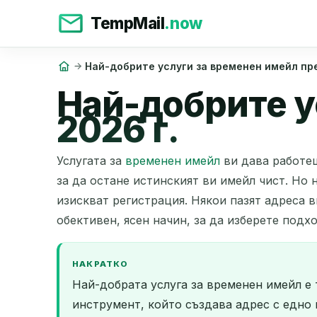
TempMail
.now
Най-добрите услуги за временен имейл пре
Най-добрите у
2026 г.
Услугата за
временен имейл
ви дава работещ
за да остане истинският ви имейл чист. Но 
изискват регистрация. Някои пазят адреса в
обективен, ясен начин, за да изберете подх
НАКРАТКО
Най-добрата услуга за временен имейл е т
инструмент, който създава адрес с едно 