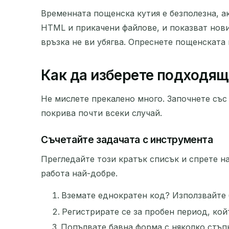
Временната пощенска кутия е безполезна, а
HTML и прикачени файлове, и показват нови
връзка не ви убягва. Опреснете пощенската к
Как да изберете подходящ
Не мислете прекалено много. Започнете със 
покрива почти всеки случай.
Съчетайте задачата с инструмента
Прегледайте този кратък списък и спрете н
работа най-добре.
Вземате еднократен код? Използвайте 
Регистрирате се за пробен период, ко
Попълвате бавна форма с няколко стъпк