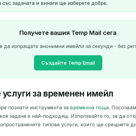
със задачата и винаги ще изберете добре.
Получете вашия Temp Mail сега
е да изпращате анонимни имейли за секунди - без рег
Създайте Temp Email
 услуги за временен имейл
Вашият временен имейл адрес:
бре познати инструмента за
временна поща
. Посочвам
Копирай
 коя задача е най-подходящ. Използвайте го, за да от
азпространените типове услуги, които ще срещнете дн