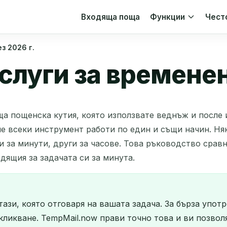
Входяща поща
Функции
Чест
з 2026 г.
слуги за времене
а пощенска кутия, която използвате веднъж и после и
не всеки инструмент работи по един и същи начин. Ня
и за минути, други за часове. Това ръководство сравн
одящия за задачата си за минута.
ази, която отговаря на вашата задача. За бърза употр
кликване. TempMail.now прави точно това и ви позвол