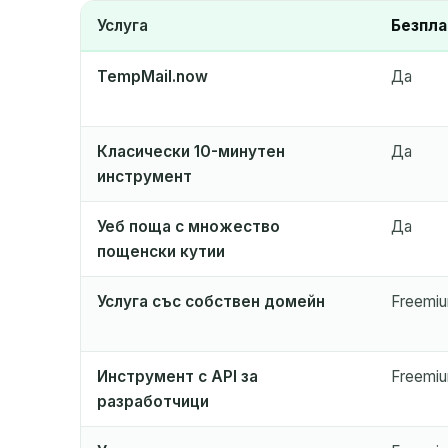
Услуга
Безпла
TempMail.now
Да
ИЗПРАЩАЧ
Класически 10-минутен
Да
инструмент
Уеб поща с множество
Да
пощенски кутии
Услуга със собствен домейн
Freemi
Инструмент с API за
Freemi
разработчици