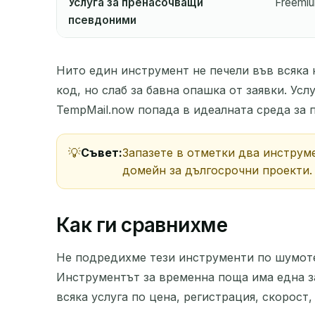
Услуга за пренасочващи
Freemi
псевдоними
Нито един инструмент не печели във всяка 
код, но слаб за бавна опашка от заявки. Ус
TempMail.now попада в идеалната среда за п
Съвет:
Запазете в отметки два инструме
домейн за дългосрочни проекти.
Как ги сравнихме
Не подредихме тези инструменти по шумотев
Инструментът за временна поща има една з
всяка услуга по цена, регистрация, скорост