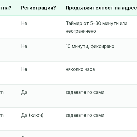
Изтрий избраните
Смени имейл
Обнови
тна?
Регистрация?
Продължителност на адрес
Не
Таймер от 5–30 минути или
Следващо обновление след
15
секунди
неограничено
ТЕМА
Не
10 минути, фиксирано
Не
няколко часа
um
Да
задавате го сами
Чакаме за входящи имейли...
um
Да (ключ)
задавате го сами
Обнови