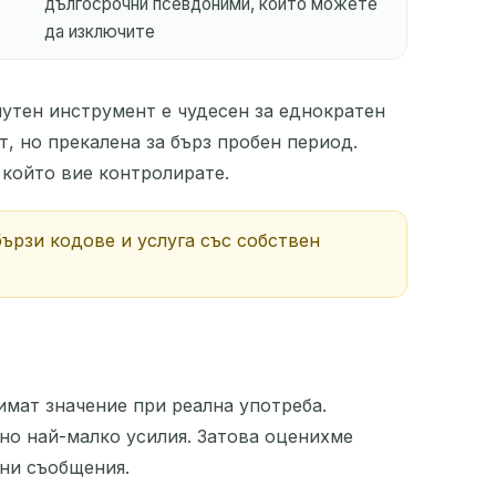
дългосрочни псевдоними, които можете
да изключите
нутен инструмент е чудесен за еднократен
т, но прекалена за бърз пробен период.
 който вие контролирате.
бързи кодове и услуга със собствен
мат значение при реална употреба.
но най-малко усилия. Затова оценихме
лни съобщения.