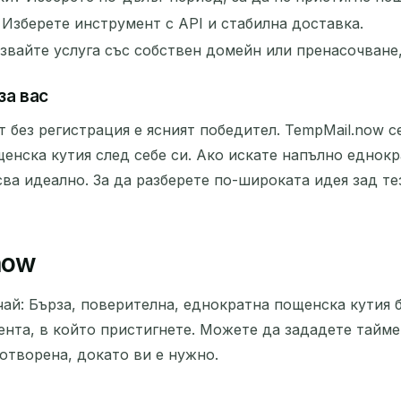
Изберете инструмент с API и стабилна доставка.
вайте услуга със собствен домейн или пренасочване,
за вас
 без регистрация е ясният победител. TempMail.now се
щенска кутия след себе си. Ако искате напълно еднокр
ва идеално. За да разберете по-широката идея зад т
now
ай: Бърза, поверителна, еднократна пощенска кутия б
ента, в който пристигнете. Можете да зададете тайм
отворена, докато ви е нужно.