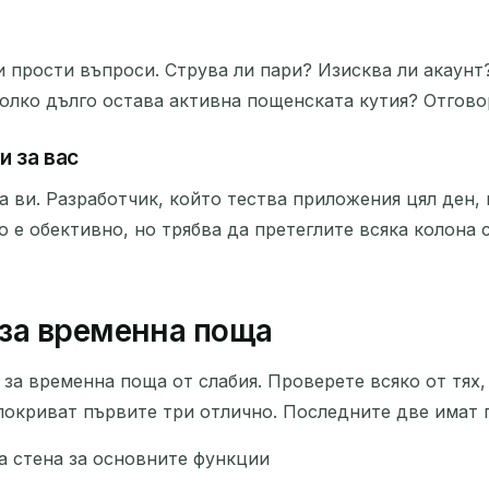
 прости въпроси. Струва ли пари? Изисква ли акаунт?
колко дълго остава активна пощенската кутия? Отгово
и за вас
а ви. Разработчик, който тества приложения цял ден,
 е обективно, но трябва да претеглите всяка колона 
 за временна поща
а временна поща от слабия. Проверете всяко от тях, 
окриват първите три отлично. Последните две имат п
на стена за основните функции