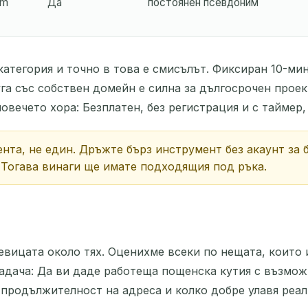
um
Да
постоянен псевдоним
категория и точно в това е смисълът. Фиксиран 10-ми
луга със собствен домейн е силна за дългосрочен проек
овечето хора: Безплатен, без регистрация и с таймер,
нта, не един. Дръжте бърз инструмент без акаунт за 
 Тогава винаги ще имате подходящия под ръка.
ицата около тях. Оценихме всеки по нещата, които и
адача: Да ви даде работеща пощенска кутия с възмож
, продължителност на адреса и колко добре улавя реа