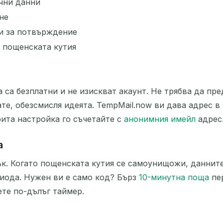
ични данни
не
и за потвърждение
е пощенската кутия
а безплатни и не изискват акаунт. Не трябва да пред
те, обезсмисля идеята. TempMail.now ви дава адрес в 
рита настройка го съчетайте с
анонимния имейл
адрес
а
к. Когато пощенската кутия се самоунищожи, данните
риода. Нужен ви е само код? Бърз
10-минутна поща
пер
ете по-дълъг таймер.