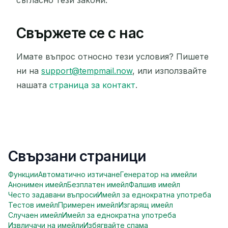
Свържете се с нас
Имате въпрос относно тези условия? Пишете
ни на
support@tempmail.now
, или използвайте
нашата
страница за контакт
.
Свързани страници
Функции
Автоматично изтичане
Генератор на имейли
Анонимен имейл
Безплатен имейл
Фалшив имейл
Често задавани въпроси
Имейл за еднократна употреба
Тестов имейл
Примерен имейл
Изгарящ имейл
Случаен имейл
Имейл за еднократна употреба
Извличачи на имейли
Избягвайте спама