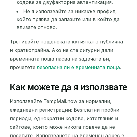
кодове за двуфакторна автентикация.
Не я използвайте за никакъв профил,
който трябва да запазите или в който да
влизате отново.
Третирайте пощенската кутия като публична
и краткотрайна. Ако не сте сигурни дали
временната поща пасва на задачата ви,
прочетете
безопасна ли е временната поща
.
Как можете да я използвате
Използвайте TempMail.now за нормални,
ежедневни регистрации: Безплатни пробни
периоди, еднократни кодове, изтегляния и
сайтове, които може никога повече да не
посетите. Използването на временен адрес е