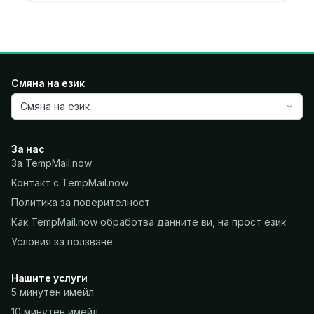
Смяна на език
Смяна на език
За нас
За TempMail.now
Контакт с TempMail.now
Политика за поверителност
Как TempMail.now обработва данните ви, на прост език
Условия за ползване
Нашите услуги
5 минутен имейл
10 минутен имейл