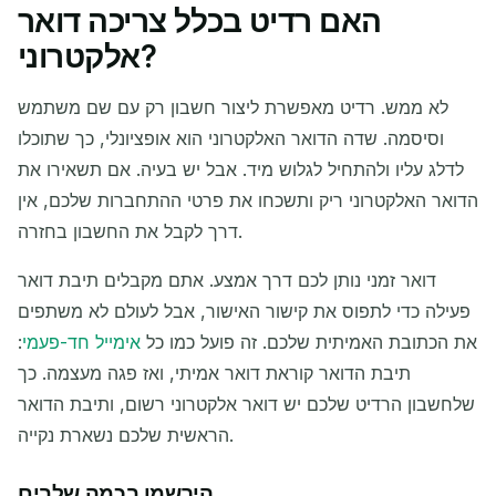
האם רדיט בכלל צריכה דואר
כתובת המייל הזמנית שלך:
אלקטרוני?
לא ממש. רדיט מאפשרת ליצור חשבון רק עם שם משתמש
וסיסמה. שדה הדואר האלקטרוני הוא אופציונלי, כך שתוכלו
קוד QR
העתק
לדלג עליו ולהתחיל לגלוש מיד. אבל יש בעיה. אם תשאירו את
הדואר האלקטרוני ריק ותשכחו את פרטי ההתחברות שלכם, אין
דרך לקבל את החשבון בחזרה.
רענן
שנה מייל
מחק נבחרים
דואר זמני נותן לכם דרך אמצע. אתם מקבלים תיבת דואר
פעילה כדי לתפוס את קישור האישור, אבל לעולם לא משתפים
הרענון הבא בעוד
15
שניות
את הכתובת האמיתית שלכם. זה פועל כמו כל
אימייל חד-פעמי
:
תיבת הדואר קוראת דואר אמיתי, ואז פגה מעצמה. כך
פעולה
נושא
שולח
שלחשבון הרדיט שלכם יש דואר אלקטרוני רשום, ותיבת הדואר
הראשית שלכם נשארת נקייה.
הירשמו בכמה שלבים