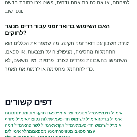
להיחסם, אז אם כתובת אחת נדחית, פשוט צרו כתובת חדשה
ונסו שוב.
האם השימוש בדואר זמני עבור רדיט מנוגד
לחוקים?
יצירת חשבון עם דואר זמני תקינה. מה שמפר את הכללים הוא
התחמקות מחסימה, מניפולציה על הצבעות, או ספאם.
השתמשו בחשבונות נפרדים לצורכי פרטיות ומיון נושאים, לא
כדי להתחמק מחסימה או לרמות את האתר.
דפים קשורים
אימייל חינמי
אימייל אנונימי
יוצר אימייל
פגת תוקף אוטומטית
תכונות
אימייל בדיקה
אימייל לשימוש חד-פעמי
שאלות נפוצות
אימייל מזויף
אימייל לשימוש חד-פעמי
אימייל אקראי
אימייל לשריפה
אימייל דמה
עצור ספאם מטוויטר
הימנע מספאם
מחלץ אימיילים