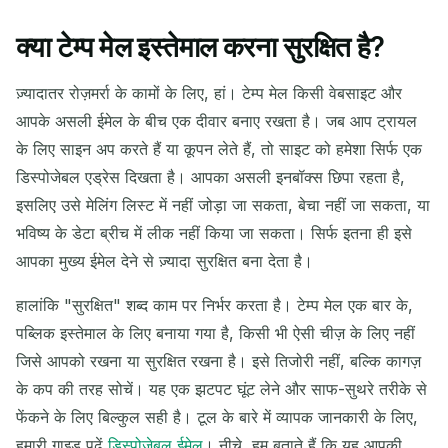
क्या टेम्प मेल इस्तेमाल करना सुरक्षित है?
आपका अस्थायी ईमेल पता:
ज़्यादातर रोज़मर्रा के कामों के लिए, हां। टेम्प मेल किसी वेबसाइट और
आपके असली ईमेल के बीच एक दीवार बनाए रखता है। जब आप ट्रायल
के लिए साइन अप करते हैं या कूपन लेते हैं, तो साइट को हमेशा सिर्फ एक
कॉपी
QR
डिस्पोजेबल एड्रेस दिखता है। आपका असली इनबॉक्स छिपा रहता है,
इसलिए उसे मेलिंग लिस्ट में नहीं जोड़ा जा सकता, बेचा नहीं जा सकता, या
भविष्य के डेटा ब्रीच में लीक नहीं किया जा सकता। सिर्फ इतना ही इसे
आपका मुख्य ईमेल देने से ज़्यादा सुरक्षित बना देता है।
चयनित हटाएं
ईमेल बदलें
ताज़ा करें
हालांकि "सुरक्षित" शब्द काम पर निर्भर करता है। टेम्प मेल एक बार के,
अगली ताज़ा में
15
सेकंड
पब्लिक इस्तेमाल के लिए बनाया गया है, किसी भी ऐसी चीज़ के लिए नहीं
जिसे आपको रखना या सुरक्षित रखना है। इसे तिजोरी नहीं, बल्कि कागज़
प्रेषक
विषय
क्रिया
के कप की तरह सोचें। यह एक झटपट घूंट लेने और साफ-सुथरे तरीके से
फेंकने के लिए बिल्कुल सही है। टूल के बारे में व्यापक जानकारी के लिए,
हमारी गाइड पढ़ें
डिस्पोजेबल ईमेल
। नीचे, हम बताते हैं कि यह आपकी