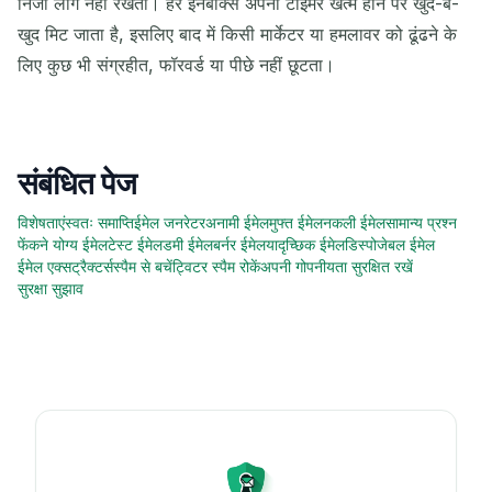
निजी लॉग नहीं रखता। हर इनबॉक्स अपना टाइमर खत्म होने पर खुद-ब-
खुद मिट जाता है, इसलिए बाद में किसी मार्केटर या हमलावर को ढूंढने के
लिए कुछ भी संग्रहीत, फॉरवर्ड या पीछे नहीं छूटता।
संबंधित पेज
विशेषताएं
स्वतः समाप्ति
ईमेल जनरेटर
अनामी ईमेल
मुफ्त ईमेल
नकली ईमेल
सामान्य प्रश्न
फेंकने योग्य ईमेल
टेस्ट ईमेल
डमी ईमेल
बर्नर ईमेल
यादृच्छिक ईमेल
डिस्पोजेबल ईमेल
ईमेल एक्सट्रैक्टर्स
स्पैम से बचें
ट्विटर स्पैम रोकें
अपनी गोपनीयता सुरक्षित रखें
सुरक्षा सुझाव