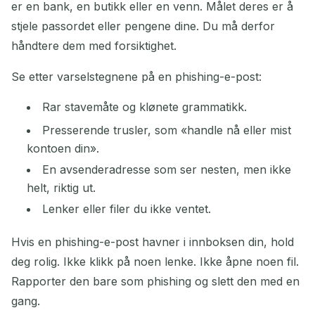
er en bank, en butikk eller en venn. Målet deres er å
stjele passordet eller pengene dine. Du må derfor
håndtere dem med forsiktighet.
Se etter varselstegnene på en phishing-e-post:
Rar stavemåte og klønete grammatikk.
Presserende trusler, som «handle nå eller mist
kontoen din».
En avsenderadresse som ser nesten, men ikke
helt, riktig ut.
Lenker eller filer du ikke ventet.
Hvis en phishing-e-post havner i innboksen din, hold
deg rolig. Ikke klikk på noen lenke. Ikke åpne noen fil.
Rapporter den bare som phishing og slett den med en
gang.