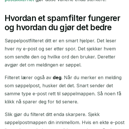
Hvordan et spamfilter fungerer
og hvordan du gjør det bedre
Søppelpostfilteret ditt er en smart hjelper. Det leser
hver ny e-post og ser etter spor. Det sjekker hvem
som sendte den og hvilke ord den bruker. Deretter
avgjør det om meldingen er søppel.
Filteret lærer også av
deg
. Når du merker en melding
som søppelpost, husker det det. Snart sender det
samme type e-post rett til søppelmappen. Så noen få
klikk nå sparer deg for tid senere.
Slik gjør du filteret ditt enda skarpere. Sjekk
søppelpostmappen din innimellom. Hvis en ekte e-post