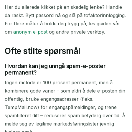
Har du allerede klikket på en skadelig lenke? Handle
da raskt. Bytt passord nå og slå på tofaktorinnlogging.
For flere måter å holde deg trygg på, les guiden vår
om
anonym e-post
og andre private verktøy.
Ofte stilte spørsmål
Hvordan kan jeg unngå spam-e-poster
permanent?
Ingen metode er 100 prosent permanent, men å
kombinere gode vaner – som aldri å dele e-posten din
offentlig, bruke engangsadresser (f.eks.
TempMail.now) for engangspåmeldinger, og trene
spamfilteret ditt – reduserer spam betydelig over tid. Å
melde seg av legitime markedsføringslister jevnlig