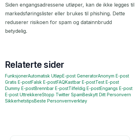
Siden engangsadressene utløper, kan de ikke legges til
markedsføringslister eller brukes til phishing. Dette
reduserer risikoen for spam og datainnbrudd
betydelig.
Relaterte sider
Funksjoner
Automatisk Utløp
E-post Generator
Anonym E-post
Gratis E-post
Falsk E-post
FAQ
Kastbar E-post
Test E-post
Dummy E-post
Brennbar E-post
Tilfeldig E-post
Engangs E-post
E-post Uttrekkere
Stopp Twitter Spam
Beskytt Ditt Personvern
Sikkerhetstips
Beste Personvernverktøy