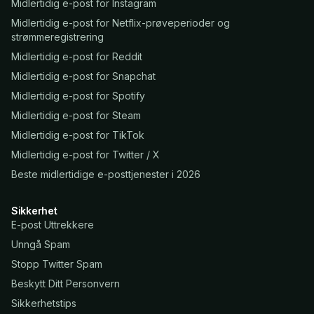
Midlertidig e-post for Instagram
Midlertidig e-post for Netflix-prøveperioder og
strømmeregistrering
Midlertidig e-post for Reddit
Midlertidig e-post for Snapchat
Midlertidig e-post for Spotify
Midlertidig e-post for Steam
Midlertidig e-post for TikTok
Midlertidig e-post for Twitter / X
Beste midlertidige e-posttjenester i 2026
Sikkerhet
E-post Uttrekkere
Unngå Spam
Stopp Twitter Spam
Beskytt Ditt Personvern
Sikkerhetstips