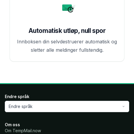
Automatisk utløp, null spor
Innboksen din selvdestruerer automatisk og
sletter alle meldinger fullstendig.
Endre språk
Endre språk
Om oss
Om TempMail.now