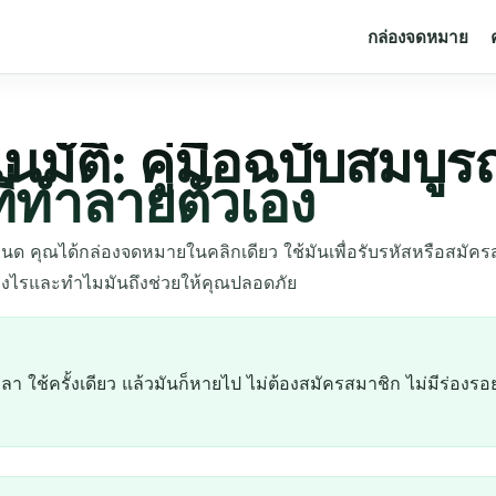
กล่องจดหมาย
มัติ: คู่มือฉบับสมบู
ี่ทำลายตัวเอง
หนด คุณได้กล่องจดหมายในคลิกเดียว ใช้มันเพื่อรับรหัสหรือสมัคร
่างไรและทำไมมันถึงช่วยให้คุณปลอดภัย
า ใช้ครั้งเดียว แล้วมันก็หายไป ไม่ต้องสมัครสมาชิก ไม่มีร่อง