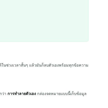
ด้ในช่วงเวลาสั้นๆ แล้วมันก็ลบตัวเองพร้อมทุกข้อความ
QR
ยกว่า
การทำลายตัวเอง
กล่องจดหมายแบบนี้เก็บข้อมูล