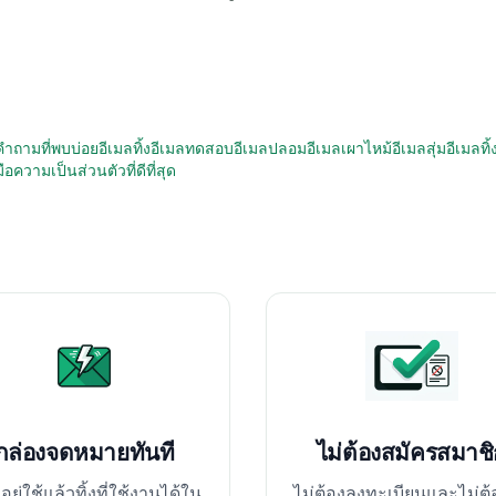
คำถามที่พบบ่อย
อีเมลทิ้ง
อีเมลทดสอบ
อีเมลปลอม
อีเมลเผาไหม้
อีเมลสุ่ม
อีเมลทิ้
มือความเป็นส่วนตัวที่ดีที่สุด
กล่องจดหมายทันที
ไม่ต้องสมัครสมาช
ี่อยู่ใช้แล้วทิ้งที่ใช้งานได้ใน
ไม่ต้องลงทะเบียนและไม่ต้