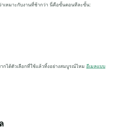
เหมาะกับงานที่ช้ากว่า นี่คือขั้นตอนทีละขั้น:
กได้ตัวเลือกที่ใช้แล้วทิ้งอย่างสมบูรณ์ไหม
อีเมลแบบ
ล