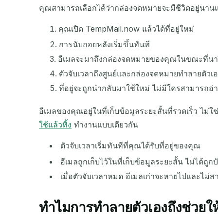
คุณสามารถเลือกได้ว่ากล่องจดหมายจะมีชีวิตอยู่นานแค่ไ
คุณเปิด TempMail.now แล้วได้ที่อยู่ใหม่
การนับถอยหลังเริ่มขึ้นทันที
อีเมลจะมาถึงกล่องจดหมายของคุณในขณะที่นาฬ
ตัวจับเวลาถึงศูนย์และกล่องจดหมายทำลายตัวเ
ที่อยู่จะถูกนำกลับมาใช้ใหม่ ไม่มีใครสามารถอ่
อีเมลของคุณอยู่ในที่เก็บข้อมูลระยะสั้นที่รวดเร็ว ไม่ใช่
ใช้แล้วทิ้ง
ทำงานแบบเดียวกัน
ตัวจับเวลาเริ่มทันทีที่คุณได้รับที่อยู่ของคุณ
อีเมลถูกเก็บไว้ในที่เก็บข้อมูลระยะสั้น ไม่ได้ถูก
เมื่อตัวจับเวลาหมด อีเมลเก่าจะหายไปและไม่
ทำไมการทำลายตัวเองถึงช่วยให