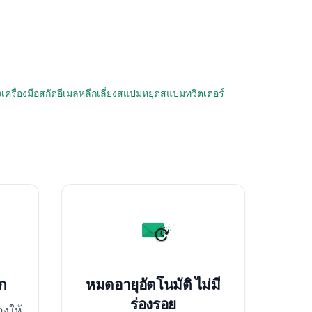
ง
เครื่องมือสกัดอีเมล
หลีกเลี่ยงสแปม
หยุดสแปมทวิตเตอร์
ิก
หมดอายุอัตโนมัติ ไม่มี
ร่องรอย
องให้