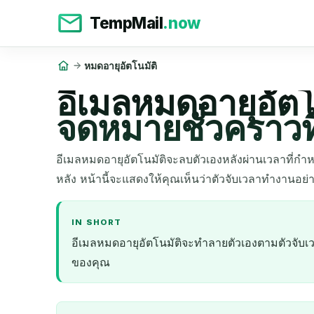
TempMail
.now
หมดอายุอัตโนมัติ
อีเมลหมดอายุอัตโน
จดหมายชั่วคราวท
อีเมลหมดอายุอัตโนมัติจะลบตัวเองหลังผ่านเวลาที่กำ
หลัง หน้านี้จะแสดงให้คุณเห็นว่าตัวจับเวลาทำงานอย
IN SHORT
อีเมลหมดอายุอัตโนมัติจะทำลายตัวเองตามตัวจับเวล
ของคุณ