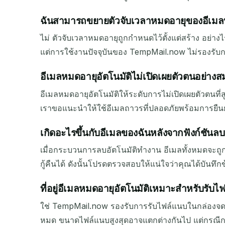
ฉันสามารถขยายตัวจับเวลาหมดอายุของอีเมลหม
ไม่ ตัวจับเวลาหมดอายุถูกกำหนดไว้ตั้งแต่สร้าง อย่าง
แต่การใช้งานปัจจุบันของ TempMail.now ไม่รองรับก
อีเมลหมดอายุอัตโนมัติไม่เปิดเผยตัวตนอย่างสม
อีเมลหมดอายุอัตโนมัติให้ระดับการไม่เปิดเผยตัวตนที
เราขอแนะนำให้ใช้อีเมลถาวรที่ปลอดภัยพร้อมการยืนย
เกิดอะไรขึ้นกับอีเมลของฉันหลังจากฟังก์ชันลบ
เมื่อกระบวนการลบอัตโนมัติทำงาน อีเมลทั้งหมดจะถู
กู้คืนได้ ดังนั้นโปรดตรวจสอบให้แน่ใจว่าคุณได้บันทึ
ที่อยู่อีเมลหมดอายุอัตโนมัติเหมาะสำหรับรับไ
ใช่ TempMail.now รองรับการรับไฟล์แนบในกล่องจด
หมด ขนาดไฟล์แนบสูงสุดอาจแตกต่างกันไป แต่กรณีก