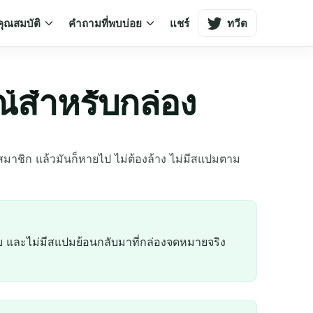
คุณสมบัติ
คำถามที่พบบ่อย
แชร์
ทวีต
รณ์สำหรับกล่อง
สมาชิก แล้วมันก็หายไป ไม่ต้องล้าง ไม่มีสแปมตาม
รอย และไม่มีสแปมย้อนกลับมาที่กล่องจดหมายจริง