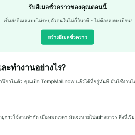
รับอีเมลชั่วคราวของคุณตอนนี้
เริ่มส่งอีเมลแบบไม่ระบุตัวตนในไม่กี่วินาที - ไม่ต้องลงทะเบียน!
สร้างอีเมลชั่วคราว
รและทำงานอย่างไร?
ที่อยู่เมลชั่วคราวของคุณ:
ฬิกาในตัว คุณเปิด TempMail.now แล้วได้ที่อยู่ทันที มันใช้งานไ
คัดลอก
ลบที่เลือก
เปลี่ยนอีเมล
รีเฟรช
การใช้งานจำกัด เมื่อหมดเวลา มันจะหายไปอย่างถาวร สิ่งนี้เรี
ถัดไปรอใน
15
วินาที