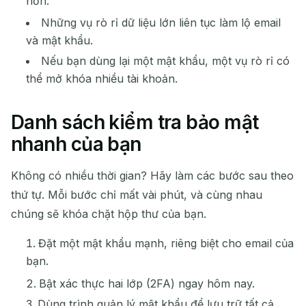
hơn.
NGƯỜI GỬI
CHỦ ĐỀ
HÀNH
ĐỘNG
Những vụ rò rỉ dữ liệu lớn liên tục làm lộ email
và mật khẩu.
Nếu bạn dùng lại một mật khẩu, một vụ rò rỉ có
thể mở khóa nhiều tài khoản.
Danh sách kiểm tra bảo mật
nhanh của bạn
Đang chờ email đến...
Không có nhiều thời gian? Hãy làm các bước sau theo
thứ tự. Mỗi bước chỉ mất vài phút, và cùng nhau
Làm mới
chúng sẽ khóa chặt hộp thư của bạn.
Đặt một mật khẩu mạnh, riêng biệt cho email của
bạn.
Bật xác thực hai lớp (2FA) ngay hôm nay.
Dùng trình quản lý mật khẩu để lưu trữ tất cả