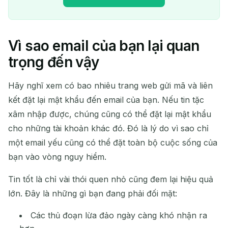
Vì sao email của bạn lại quan
Địa chỉ Email Tạm Thời của
trọng đến vậy
bạn:
Hãy nghĩ xem có bao nhiêu trang web gửi mã và liên
kết đặt lại mật khẩu đến email của bạn. Nếu tin tặc
xâm nhập được, chúng cũng có thể đặt lại mật khẩu
Sao chép
QR
cho những tài khoản khác đó. Đó là lý do vì sao chỉ
một email yếu cũng có thể đặt toàn bộ cuộc sống của
bạn vào vòng nguy hiểm.
Xóa đã chọn
Thay đổi Email
Làm mới
Tin tốt là chỉ vài thói quen nhỏ cũng đem lại hiệu quả
lớn. Đây là những gì bạn đang phải đối mặt:
Làm mới tiếp theo trong
15
giây
Các thủ đoạn lừa đảo ngày càng khó nhận ra