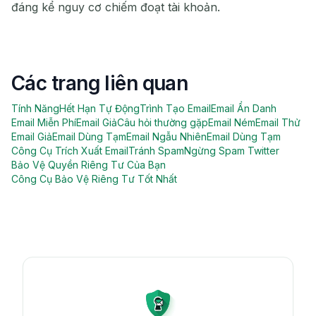
đáng kể nguy cơ chiếm đoạt tài khoản.
Các trang liên quan
Tính Năng
Hết Hạn Tự Động
Trình Tạo Email
Email Ẩn Danh
Email Miễn Phí
Email Giả
Câu hỏi thường gặp
Email Ném
Email Thử
Email Giả
Email Dùng Tạm
Email Ngẫu Nhiên
Email Dùng Tạm
Công Cụ Trích Xuất Email
Tránh Spam
Ngừng Spam Twitter
Bảo Vệ Quyền Riêng Tư Của Bạn
Công Cụ Bảo Vệ Riêng Tư Tốt Nhất