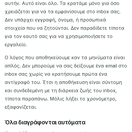
αυτήν. Αυτό είναι όλο. Τα κρατάμε μόνο για όσο
Αντιγραφή
QR
χρειάζεται για να τα εμφανίσουμε στο inbox σας.
Δεν υπάρχει εγγραφή, όνομα, ή προσωπικά
στοιχεία που να ζητούνται. Δεν παραδίδετε τίποτα
Διαγραφή επιλεγμένων
Αλλαγή email
για τον εαυτό σας για να χρησιμοποιήσετε το
εργαλείο.
Ανανέωση
Ο λόγος που αποθηκεύουμε καν τα μηνύματα είναι
απλός. Δεν μπορούμε να σας δείξουμε ένα email στο
Επόμενη ανανέωση σε
15
δευτερόλεπτα
inbox σας χωρίς να κρατήσουμε πρώτα ένα
αντίγραφό του. Έτσι η αποθήκευση είναι σύντομη
ΑΠΟΣΤΟΛΈΑΣ
ΘΈΜΑ
ΕΝΈΡΓΕΙΑ
και συνδεδεμένη με τη διάρκεια ζωής του inbox,
τίποτα παραπάνω. Μόλις λήξει το χρονόμετρο,
εξαφανίζεται.
Όλα διαγράφονται αυτόματα