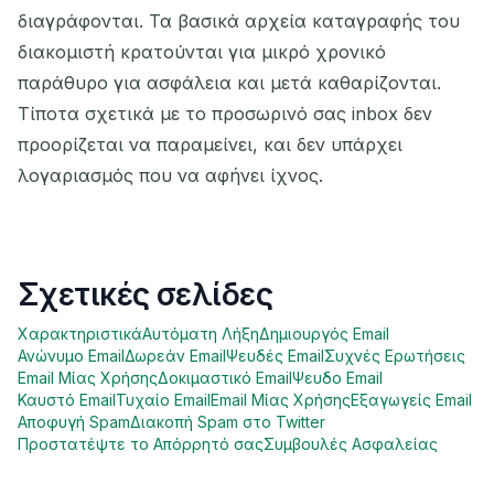
διαγράφονται. Τα βασικά αρχεία καταγραφής του
διακομιστή κρατούνται για μικρό χρονικό
παράθυρο για ασφάλεια και μετά καθαρίζονται.
Τίποτα σχετικά με το προσωρινό σας inbox δεν
προορίζεται να παραμείνει, και δεν υπάρχει
λογαριασμός που να αφήνει ίχνος.
Σχετικές σελίδες
Χαρακτηριστικά
Αυτόματη Λήξη
Δημιουργός Email
Ανώνυμο Email
Δωρεάν Email
Ψευδές Email
Συχνές Ερωτήσεις
Email Μίας Χρήσης
Δοκιμαστικό Email
Ψευδο Email
Καυστό Email
Τυχαίο Email
Email Μίας Χρήσης
Εξαγωγείς Email
Αποφυγή Spam
Διακοπή Spam στο Twitter
Προστατέψτε το Απόρρητό σας
Συμβουλές Ασφαλείας