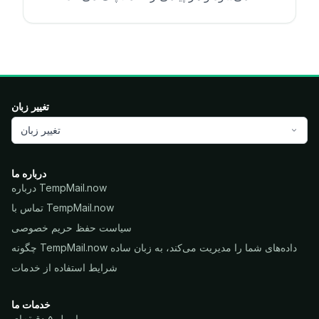
تغییر زبان
تغییر زبان
درباره ما
درباره TempMail.now
تماس با TempMail.now
سیاست حفظ حریم خصوصی
چگونه TempMail.now داده‌های شما را مدیریت می‌کند، به زبان ساده
شرایط استفاده از خدمات
خدمات ما
ایمیل ۵ دقیقه‌ای