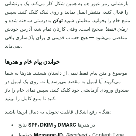
بازنشانی رمز عبور هم به همین شکل کار می‌کند. یک بازنشانی
را فعال کنید، منتظر ایمیل بمانید و روی لینک کلیک کنید. سپس
منبع خام را بخوانید. مطمئن شوید
توکن
به‌درستی ساخته شده و
زمان انقضا
صحیح است. وقتی کارتان تمام شد، آدرس خودش
منقضی می‌شود — هیچ حساب قدیمی‌ای برای پاک‌سازی باقی
نمی‌ماند.
خواندن پیام خام و هدرها
موضوع و متن پیام فقط نیمی از داستان هستند. هدرها به شما
می‌گویند آیا ایمیل به مقصد می‌رسد یا نه. روی یک ایمیل در
صندوق ورودی آزمایشی خود کلیک کنید، سپس نمای خام را باز
کنید تا منبع کامل را ببینید.
هنگام رفع اشکال قابلیت تحویل، به دنبال این‌ها باشید:
در هدرها
SPF، DKIM و DMARC
نتایج
و Content-Type
Received
،
Message-ID
خطوط