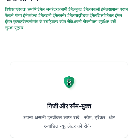
विशेषताएं
स्वतः समाप्ति
ईमेल जनरेटर
अनामी ईमेल
मुफ्त ईमेल
नकली ईमेल
सामान्य प्रश्न
फेंकने योग्य ईमेल
टेस्ट ईमेल
डमी ईमेल
बर्नर ईमेल
यादृच्छिक ईमेल
डिस्पोजेबल ईमेल
ईमेल एक्सट्रैक्टर्स
स्पैम से बचें
ट्विटर स्पैम रोकें
अपनी गोपनीयता सुरक्षित रखें
सुरक्षा सुझाव
निजी और स्पैम-मुक्त
अपना असली इनबॉक्स साफ रखें। स्पैम, ट्रैकर, और
अवांछित न्यूज़लेटर को रोकें।