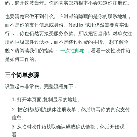
复制
二维码
码，躲开这波轰炸。你的真实邮箱根本不会知道你注册过。
也要清楚它做不到什么。临时邮箱隐藏的是你的联系地址，
而不是你的支付信息或身份。Netflix 试用仍然需要真实银
删除选定项
更改电子邮件
刷新
行卡，你也仍然要接受服务条款。所以把它当作针对单次注
册的垃圾邮件过滤器，而不是绕过收费的手段。 想了解全
下次刷新在
15
秒
貌？请阅读我们的指南：
一次性邮箱
，看看一次性收件箱
是如何工作的。
发件人
主题
操作
三个简单步骤
设置起来非常
快
。完整流程如下：
打开本页面,复制显示的地址。
把它粘贴到流媒体注册表单，然后填写你的真实支付
信息。
从临时收件箱获取确认码或确认链接，然后开始观
等待接收邮件...
看。