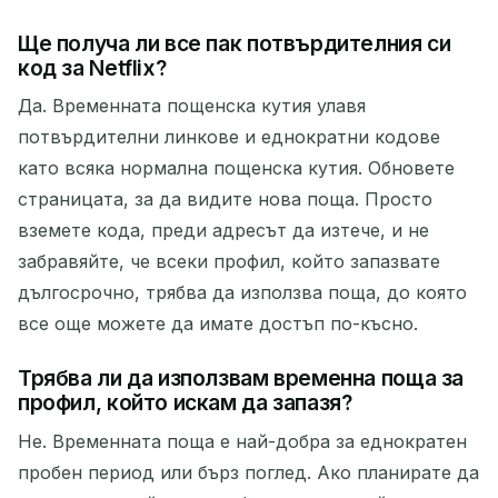
Ще получа ли все пак потвърдителния си
код за Netflix?
Да. Временната пощенска кутия улавя
потвърдителни линкове и еднократни кодове
като всяка нормална пощенска кутия. Обновете
страницата, за да видите нова поща. Просто
вземете кода, преди адресът да изтече, и не
забравяйте, че всеки профил, който запазвате
дългосрочно, трябва да използва поща, до която
все още можете да имате достъп по-късно.
Трябва ли да използвам временна поща за
профил, който искам да запазя?
Не. Временната поща е най-добра за еднократен
пробен период или бърз поглед. Ако планирате да