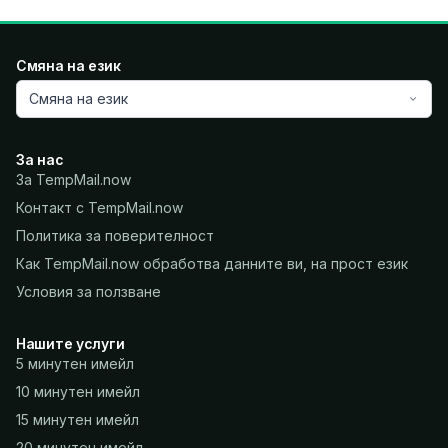
Смяна на език
Смяна на език
За нас
За TempMail.now
Контакт с TempMail.now
Политика за поверителност
Как TempMail.now обработва данните ви, на прост език
Условия за ползване
Нашите услуги
5 минутен имейл
10 минутен имейл
15 минутен имейл
20 минутен имейл