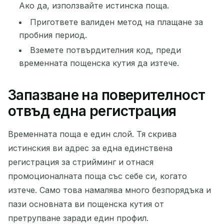
Ако да, използвайте истинска поща.
Пригответе валиден метод на плащане за
пробния период.
Вземете потвърдителния код, преди
временната пощенска кутия да изтече.
Запазване на поверителност
отвъд една регистрация
Временната поща е един слой. Тя скрива
истинския ви адрес за една единствена
регистрация за стрийминг и отнася
промоционалната поща със себе си, когато
изтече. Само това намалява много безпорядъка и
пази основната ви пощенска кутия от
претрупване заради един профил.