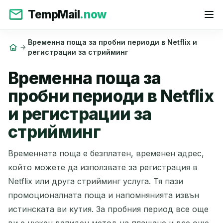
TempMail
.now
Временна поща за пробни периоди в Netflix и
регистрации за стрийминг
Временна поща за
пробни периоди в Netflix
и регистрации за
стрийминг
Временната поща е безплатен, временен адрес,
който можете да използвате за регистрация в
Netflix или друга стрийминг услуга. Тя пази
промоционалната поща и напомнянията извън
истинската ви кутия. За пробния период все още
ви е нужен валиден метод на плащане и все още