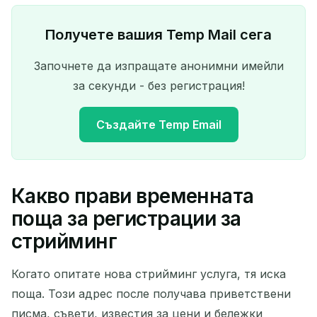
Получете вашия Temp Mail сега
Започнете да изпращате анонимни имейли
за секунди - без регистрация!
Създайте Temp Email
Какво прави временната
Вашият временен имейл
поща за регистрации за
адрес:
стрийминг
Когато опитате нова стрийминг услуга, тя иска
поща. Този адрес после получава приветствени
Копирай
QR
писма, съвети, известия за цени и бележки