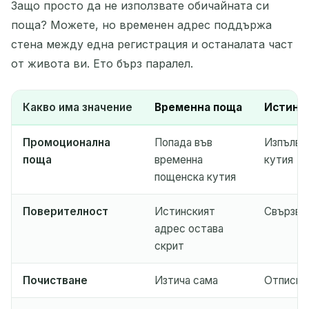
Защо просто да не използвате обичайната си
поща? Можете, но временен адрес поддържа
стена между една регистрация и останалата част
от живота ви. Ето бърз паралел.
Какво има значение
Временна поща
Истинск
Промоционална
Попада във
Изпълва
поща
временна
кутия
пощенска кутия
Поверителност
Истинският
Свързва 
адрес остава
скрит
Почистване
Изтича сама
Отписва