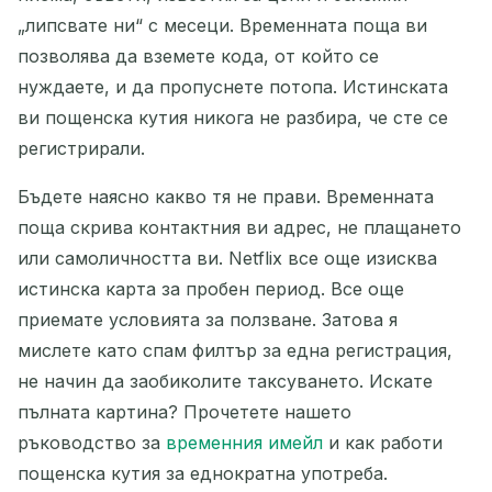
„липсвате ни“ с месеци. Временната поща ви
позволява да вземете кода, от който се
Изтрий избраните
Смени имейл
нуждаете, и да пропуснете потопа. Истинската
ви пощенска кутия никога не разбира, че сте се
Обнови
регистрирали.
Бъдете наясно какво тя не прави. Временната
Следващо обновление след
15
секунди
поща скрива контактния ви адрес, не плащането
или самоличността ви. Netflix все още изисква
ИЗПРАЩАЧ
ТЕМА
ДЕЙСТВИЕ
истинска карта за пробен период. Все още
приемате условията за ползване. Затова я
мислете като спам филтър за една регистрация,
не начин да заобиколите таксуването. Искате
пълната картина? Прочетете нашето
ръководство за
временния имейл
и как работи
пощенска кутия за еднократна употреба.