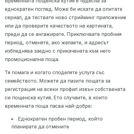
Временната пощенска кутия е чудесна за
еднократен поглед. Може би искате да опитате
сериал, да тествате ново стрийминг приложение
или да проверите качеството на картината,
преди да се ангажирате. Приключвате пробния
период, отменяте, ако желаете, и адресът
избледнява заедно с прикачената към него
промоционална поща.
Тя помага и когато споделяте услуга със
семейството. Можете да пазите пощата за
регистрация на всеки профил извън собствената
си пощенска кутия. Ето случаите, в които
временната поща пасва най-добре:
Еднократен пробен период, който
планирате да отмените