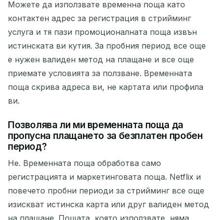
Можете да използвате временна поща като
контактен адрес за регистрация в стрийминг
услуга и тя пази промоционалната поща извън
истинската ви кутия. За пробния период все още
е нужен валиден метод на плащане и все още
приемате условията за ползване. Временната
поща скрива адреса ви, не картата или профила
ви.
Позволява ли ми временната поща да
пропусна плащането за безплатен пробен
период?
Не. Временната поща обработва само
регистрацията и маркетинговата поща. Netflix и
повечето пробни периоди за стрийминг все още
изискват истинска карта или друг валиден метод
на плащане. Пощата, която използвате, няма