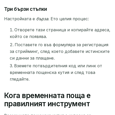
Чакаме за входящи имейли...
Три бързи стъпки
Обнови
Настройката е
бърза
. Ето целия процес:
Отворете тази страница и копирайте адреса,
който се появява.
Поставете го във формуляра за регистрация
за стрийминг, след което добавете истинските
си данни за плащане.
Вземете потвърдителния код или линк от
временната пощенска кутия и след това
гледайте.
Кога временната поща е
правилният инструмент