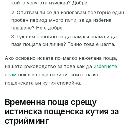
който услугата изисква? Добре.
Опитвам ли се да използвам повторно един
пробен период много пъти, за да избегна
плащане? Не е добре.
Тук съм основно за да намаля спама и да
пазя пощата си лична? Точно това е целта.
Ако основно искате по-малко нежелана поща,
нашето ръководство за това как да
избегнете
спам
показва още навици, които пазят
пощенската ви кутия спокойна.
Временна поща срещу
истинска пощенска кутия за
стрийминг