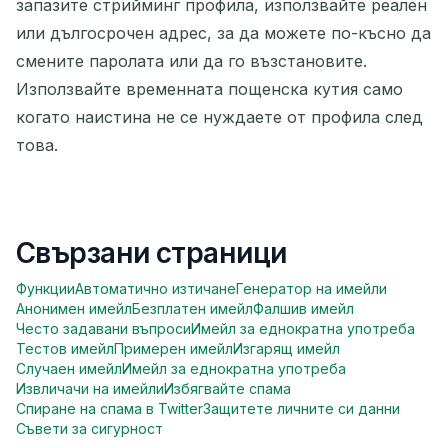
запазите стрийминг профила, използвайте реален
или дългосрочен адрес, за да можете по-късно да
смените паролата или да го възстановите.
Използвайте временната пощенска кутия само
когато наистина не се нуждаете от профила след
това.
Свързани страници
Функции
Автоматично изтичане
Генератор на имейли
Анонимен имейл
Безплатен имейл
Фалшив имейл
Често задавани въпроси
Имейл за еднократна употреба
Тестов имейл
Примерен имейл
Изгарящ имейл
Случаен имейл
Имейл за еднократна употреба
Извличачи на имейли
Избягвайте спама
Спиране на спама в Twitter
Защитете личните си данни
Съвети за сигурност