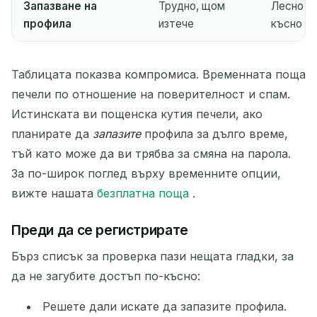
Запазване на
Трудно, щом
Лесно за
профила
изтече
късно
Таблицата показва компромиса. Временната поща
печели по отношение на поверителност и спам.
Истинската ви пощенска кутия печели, ако
планирате да
запазите
профила за дълго време,
тъй като може да ви трябва за смяна на парола.
За по-широк поглед върху временните опции,
вижте нашата
безплатна поща
.
Преди да се регистрирате
Бърз списък за проверка пази нещата гладки, за
да не загубите достъп по-късно:
Решете дали искате да запазите профила.