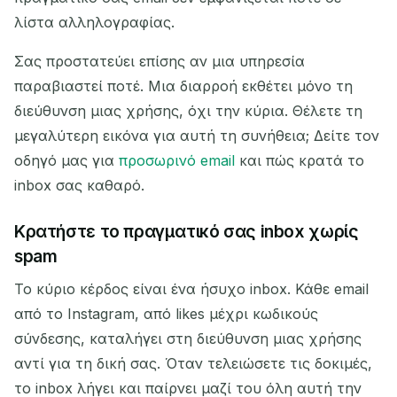
Ανανέωση
λίστα αλληλογραφίας.
Σας προστατεύει επίσης αν μια υπηρεσία
Επόμενη ανανέωση σε
15
δευτερόλεπτα
παραβιαστεί ποτέ. Μια διαρροή εκθέτει μόνο τη
διεύθυνση μιας χρήσης, όχι την κύρια. Θέλετε τη
ΑΠΟΣΤΟΛΈΑΣ
ΘΈΜΑ
ΕΝΈΡΓΕΙΑ
μεγαλύτερη εικόνα για αυτή τη συνήθεια; Δείτε τον
οδηγό μας για
προσωρινό email
και πώς κρατά το
inbox σας καθαρό.
Κρατήστε το πραγματικό σας inbox χωρίς
spam
Το κύριο κέρδος είναι ένα ήσυχο inbox. Κάθε email
Περιμένοντας εισερχόμενα email...
από το Instagram, από likes μέχρι κωδικούς
σύνδεσης, καταλήγει στη διεύθυνση μιας χρήσης
Ανανέωση
αντί για τη δική σας. Όταν τελειώσετε τις δοκιμές,
το inbox λήγει και παίρνει μαζί του όλη αυτή την