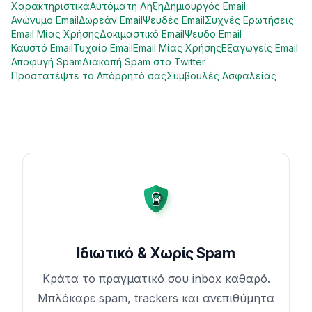
Χαρακτηριστικά
Αυτόματη Λήξη
Δημιουργός Email
Ανώνυμο Email
Δωρεάν Email
Ψευδές Email
Συχνές Ερωτήσεις
Email Μίας Χρήσης
Δοκιμαστικό Email
Ψευδο Email
Καυστό Email
Τυχαίο Email
Email Μίας Χρήσης
Εξαγωγείς Email
Αποφυγή Spam
Διακοπή Spam στο Twitter
Προστατέψτε το Απόρρητό σας
Συμβουλές Ασφαλείας
Ιδιωτικό & Χωρίς Spam
Κράτα το πραγματικό σου inbox καθαρό.
Μπλόκαρε spam, trackers και ανεπιθύμητα