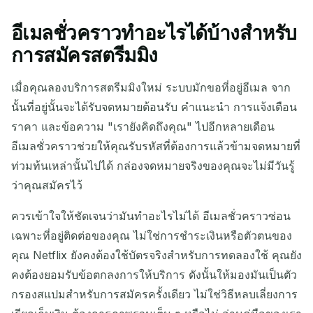
อีเมลชั่วคราวทำอะไรได้บ้างสำหรับ
ที่อยู่เมลชั่วคราวของคุณ:
การสมัครสตรีมมิง
เมื่อคุณลองบริการสตรีมมิงใหม่ ระบบมักขอที่อยู่อีเมล จาก
นั้นที่อยู่นั้นจะได้รับจดหมายต้อนรับ คำแนะนำ การแจ้งเตือน
คัดลอก
QR
ราคา และข้อความ "เรายังคิดถึงคุณ" ไปอีกหลายเดือน
อีเมลชั่วคราวช่วยให้คุณรับรหัสที่ต้องการแล้วข้ามจดหมายที่
ท่วมท้นเหล่านั้นไปได้ กล่องจดหมายจริงของคุณจะไม่มีวันรู้
ลบที่เลือก
เปลี่ยนอีเมล
รีเฟรช
ว่าคุณสมัครไว้
ควรเข้าใจให้ชัดเจนว่ามันทำอะไรไม่ได้ อีเมลชั่วคราวซ่อน
ถัดไปรอใน
15
วินาที
เฉพาะที่อยู่ติดต่อของคุณ ไม่ใช่การชำระเงินหรือตัวตนของ
คุณ Netflix ยังคงต้องใช้บัตรจริงสำหรับการทดลองใช้ คุณยัง
ผู้ส่ง
หัวเรื่อง
การ
คงต้องยอมรับข้อตกลงการให้บริการ ดังนั้นให้มองมันเป็นตัว
ดำเนิน
กรองสแปมสำหรับการสมัครครั้งเดียว ไม่ใช่วิธีหลบเลี่ยงการ
การ