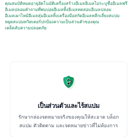
คุณสมบัติ
หมดอายุอัตโนมัติ
เครื่องสร้างอีเมล
อีเมลไม่ระบุชื่อ
อีเมลฟรี
อีเมลปลอม
คำถามที่พบบ่อย
อีเมลทิ้ง
อีเมลทดสอบ
อีเมลปลอม
อีเมลเผาไหม้
อีเมลสุ่ม
อีเมลทิ้ง
เครื่องมือสกัดอีเมล
หลีกเลี่ยงสแปม
หยุดสแปมทวิตเตอร์
ปกป้องความเป็นส่วนตัวของคุณ
เคล็ดลับความปลอดภัย
เป็นส่วนตัวและไร้สแปม
รักษากล่องจดหมายจริงของคุณให้สะอาด บล็อก
สแปม ตัวติดตาม และจดหมายข่าวที่ไม่ต้องการ