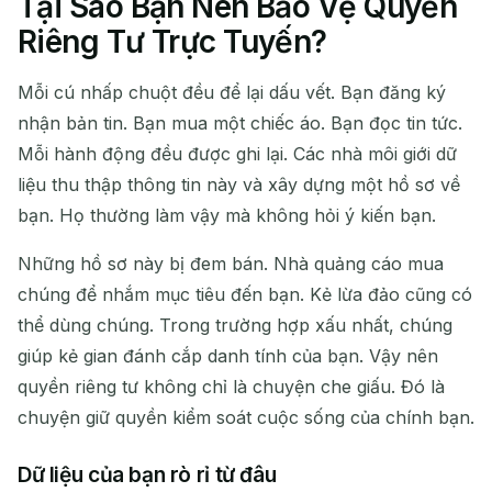
Tại Sao Bạn Nên Bảo Vệ Quyền
Địa chỉ Email Tạm Thời của
Riêng Tư Trực Tuyến?
bạn:
Mỗi cú nhấp chuột đều để lại dấu vết. Bạn đăng ký
nhận bản tin. Bạn mua một chiếc áo. Bạn đọc tin tức.
Mỗi hành động đều được ghi lại. Các nhà môi giới dữ
Sao chép
QR
liệu thu thập thông tin này và xây dựng một hồ sơ về
bạn. Họ thường làm vậy mà không hỏi ý kiến bạn.
Những hồ sơ này bị đem bán. Nhà quảng cáo mua
Xóa đã chọn
Thay đổi Email
Làm mới
chúng để nhắm mục tiêu đến bạn. Kẻ lừa đảo cũng có
thể dùng chúng. Trong trường hợp xấu nhất, chúng
Làm mới tiếp theo trong
15
giây
giúp kẻ gian đánh cắp danh tính của bạn. Vậy nên
quyền riêng tư không chỉ là chuyện che giấu. Đó là
NGƯỜI GỬI
CHỦ ĐỀ
HÀNH
chuyện giữ quyền kiểm soát cuộc sống của chính bạn.
ĐỘNG
Dữ liệu của bạn rò rỉ từ đâu