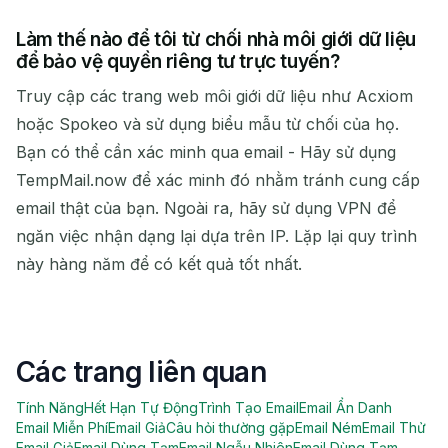
Làm thế nào để tôi từ chối nhà môi giới dữ liệu
để bảo vệ quyền riêng tư trực tuyến?
Truy cập các trang web môi giới dữ liệu như Acxiom
hoặc Spokeo và sử dụng biểu mẫu từ chối của họ.
Bạn có thể cần xác minh qua email - Hãy sử dụng
TempMail.now để xác minh đó nhằm tránh cung cấp
email thật của bạn. Ngoài ra, hãy sử dụng VPN để
ngăn việc nhận dạng lại dựa trên IP. Lặp lại quy trình
này hàng năm để có kết quả tốt nhất.
Các trang liên quan
Tính Năng
Hết Hạn Tự Động
Trình Tạo Email
Email Ẩn Danh
Email Miễn Phí
Email Giả
Câu hỏi thường gặp
Email Ném
Email Thử
Email Giả
Email Dùng Tạm
Email Ngẫu Nhiên
Email Dùng Tạm