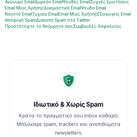
Ανώνυμο Email
Δωρεάν Email
Ψευδές Email
Συχνές Ερωτήσεις
Email Μίας Χρήσης
Δοκιμαστικό Email
Ψευδο Email
Καυστό Email
Τυχαίο Email
Email Μίας Χρήσης
Εξαγωγείς Email
Αποφυγή Spam
Διακοπή Spam στο Twitter
Προστατέψτε το Απόρρητό σας
Συμβουλές Ασφαλείας
Ιδιωτικό & Χωρίς Spam
Κράτα το πραγματικό σου inbox καθαρό.
Μπλόκαρε spam, trackers και ανεπιθύμητα
newsletters.