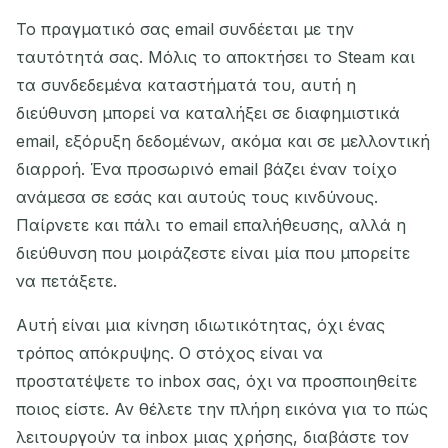
Το πραγματικό σας email συνδέεται με την
ταυτότητά σας. Μόλις το αποκτήσει το Steam και
τα συνδεδεμένα καταστήματά του, αυτή η
Αντιγραφή
QR
διεύθυνση μπορεί να καταλήξει σε διαφημιστικά
email, εξόρυξη δεδομένων, ακόμα και σε μελλοντική
διαρροή. Ένα προσωρινό email βάζει έναν τοίχο
Διαγραφή επιλεγμένων
Αλλαγή email
ανάμεσα σε εσάς και αυτούς τους κινδύνους.
Παίρνετε και πάλι το email επαλήθευσης, αλλά η
Ανανέωση
διεύθυνση που μοιράζεστε είναι μία που μπορείτε
να πετάξετε.
Επόμενη ανανέωση σε
15
δευτερόλεπτα
Αυτή είναι μια κίνηση ιδιωτικότητας, όχι ένας
τρόπος απόκρυψης. Ο στόχος είναι να
ΑΠΟΣΤΟΛΈΑΣ
ΘΈΜΑ
ΕΝΈΡΓΕΙΑ
προστατέψετε το inbox σας, όχι να προσποιηθείτε
ποιος είστε. Αν θέλετε την πλήρη εικόνα για το πώς
λειτουργούν τα inbox μιας χρήσης, διαβάστε τον