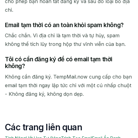
cho phép bạn hoàn tất đăng ký và sau đó loại bỏ địa
chỉ.
Email tạm thời có an toàn khỏi spam không?
Chắc chắn. Vì địa chỉ là tạm thời và tự hủy, spam
không thể tích lũy trong hộp thư vĩnh viễn của bạn.
Tôi có cần đăng ký để có email tạm thời
không?
Không cần đăng ký. TempMail.now cung cấp cho bạn
email tạm thời ngay lập tức chỉ với một cú nhấp chuột
- Không đăng ký, không dọn dẹp.
Các trang liên quan