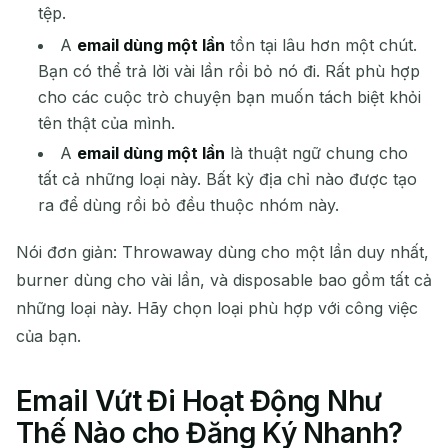
tệp.
A
email dùng một lần
tồn tại lâu hơn một chút.
Bạn có thể trả lời vài lần rồi bỏ nó đi. Rất phù hợp
cho các cuộc trò chuyện bạn muốn tách biệt khỏi
tên thật của mình.
A
email dùng một lần
là thuật ngữ chung cho
tất cả những loại này. Bất kỳ địa chỉ nào được tạo
ra để dùng rồi bỏ đều thuộc nhóm này.
Nói đơn giản: Throwaway dùng cho một lần duy nhất,
burner dùng cho vài lần, và disposable bao gồm tất cả
những loại này. Hãy chọn loại phù hợp với công việc
của bạn.
Email Vứt Đi Hoạt Động Như
Thế Nào cho Đăng Ký Nhanh?