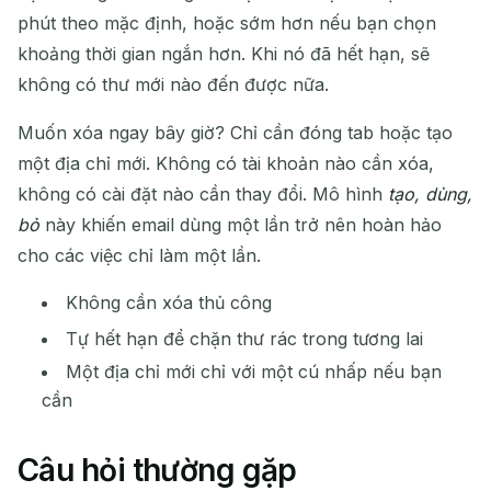
phút theo mặc định, hoặc sớm hơn nếu bạn chọn
khoảng thời gian ngắn hơn. Khi nó đã hết hạn, sẽ
không có thư mới nào đến được nữa.
Muốn xóa ngay bây giờ? Chỉ cần đóng tab hoặc tạo
một địa chỉ mới. Không có tài khoản nào cần xóa,
không có cài đặt nào cần thay đổi. Mô hình
tạo, dùng,
bỏ
này khiến email dùng một lần trở nên hoàn hảo
cho các việc chỉ làm một lần.
Không cần xóa thủ công
Tự hết hạn để chặn thư rác trong tương lai
Một địa chỉ mới chỉ với một cú nhấp nếu bạn
cần
Câu hỏi thường gặp