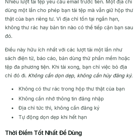
Nhiều lượt tải tệp yêu cầu email trước tiên. Một địa chỉ
dùng một lần cho phép bạn tải tệp mà vẫn giữ hộp thư
thật của bạn riêng tư. Vì địa chỉ tồn tại ngắn hạn,
không thư rác hay bản tin nào có thể tiếp cận bạn sau
đó.
Điều này hữu ích nhất với các lượt tải một lần như
sách điện tử, báo cáo, bản dùng thử phần mềm hoặc
tệp đa phương tiện. Khi tải xong, bạn chỉ việc bỏ địa
chỉ đó đi.
Không cần dọn dẹp, không cần hủy đăng ký.
Không có thư rác trong hộp thư thật của bạn
Không cần nhớ thông tin đăng nhập
Địa chỉ tức thì, không cần đăng ký
Tự động dọn dẹp khi hết hạn
Thời Điểm Tốt Nhất Để Dùng