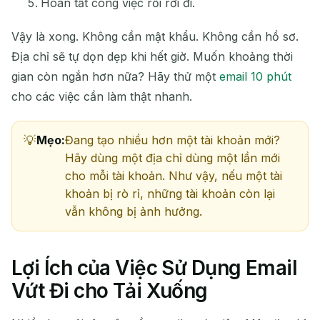
Hoàn tất công việc rồi rời đi.
Vậy là xong. Không cần mật khẩu. Không cần hồ sơ.
Địa chỉ sẽ tự dọn dẹp khi hết giờ. Muốn khoảng thời
gian còn ngắn hơn nữa? Hãy thử một
email 10 phút
cho các việc cần làm thật nhanh.
Mẹo:
Đang tạo nhiều hơn một tài khoản mới?
Hãy dùng một địa chỉ dùng một lần mới
cho mỗi tài khoản. Như vậy, nếu một tài
khoản bị rò rỉ, những tài khoản còn lại
vẫn không bị ảnh hưởng.
Lợi Ích của Việc Sử Dụng Email
Vứt Đi cho Tải Xuống