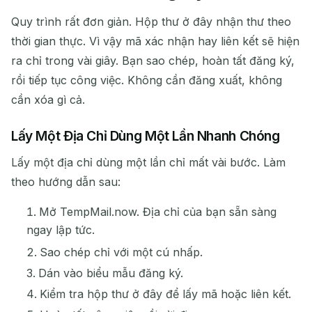
Quy trình rất đơn giản. Hộp thư ở đây nhận thư theo
thời gian thực. Vì vậy mã xác nhận hay liên kết sẽ hiện
ra chỉ trong vài giây. Bạn sao chép, hoàn tất đăng ký,
rồi tiếp tục công việc. Không cần đăng xuất, không
cần xóa gì cả.
Lấy Một Địa Chỉ Dùng Một Lần Nhanh Chóng
Lấy một địa chỉ dùng một lần chỉ mất vài bước. Làm
theo hướng dẫn sau:
Mở TempMail.now. Địa chỉ của bạn sẵn sàng
ngay lập tức.
Sao chép chỉ với một cú nhấp.
Dán vào biểu mẫu đăng ký.
Kiểm tra hộp thư ở đây để lấy mã hoặc liên kết.