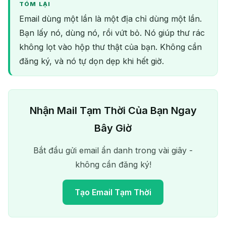
TÓM LẠI
Email dùng một lần là một địa chỉ dùng một lần.
Bạn lấy nó, dùng nó, rồi vứt bỏ. Nó giúp thư rác
không lọt vào hộp thư thật của bạn. Không cần
đăng ký, và nó tự dọn dẹp khi hết giờ.
Nhận Mail Tạm Thời Của Bạn Ngay
Bây Giờ
Bắt đầu gửi email ẩn danh trong vài giây -
không cần đăng ký!
Tạo Email Tạm Thời