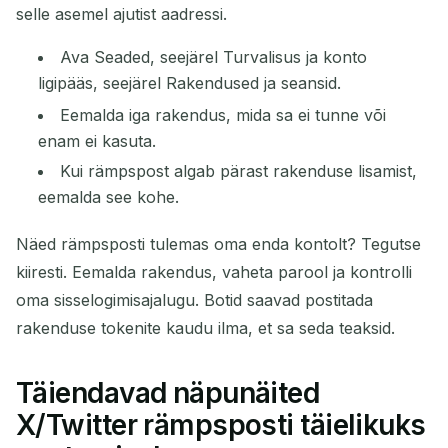
selle asemel ajutist aadressi.
Ava Seaded, seejärel Turvalisus ja konto
ligipääs, seejärel Rakendused ja seansid.
Eemalda iga rakendus, mida sa ei tunne või
enam ei kasuta.
Kui rämpspost algab pärast rakenduse lisamist,
eemalda see kohe.
Näed rämpsposti tulemas oma enda kontolt? Tegutse
kiiresti. Eemalda rakendus, vaheta parool ja kontrolli
oma sisselogimisajalugu. Botid saavad postitada
rakenduse tokenite kaudu ilma, et sa seda teaksid.
Täiendavad näpunäited
X/Twitter rämpsposti täielikuks