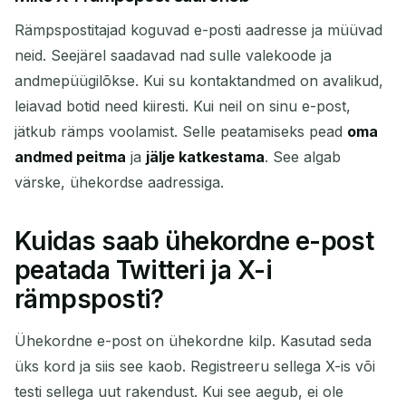
Rämpspostitajad koguvad e-posti aadresse ja müüvad
neid. Seejärel saadavad nad sulle valekoode ja
andmepüügilõkse. Kui su kontaktandmed on avalikud,
leiavad botid need kiiresti. Kui neil on sinu e-post,
jätkub rämps voolamist. Selle peatamiseks pead
oma
Ootame sissetulevaid e-kirju...
andmed peitma
ja
jälje katkestama
. See algab
värske, ühekordse aadressiga.
Värskenda
Kuidas saab ühekordne e-post
peatada Twitteri ja X-i
rämpsposti?
Ühekordne e-post on ühekordne kilp. Kasutad seda
üks kord ja siis see kaob. Registreeru sellega X-is või
testi sellega uut rakendust. Kui see aegub, ei ole