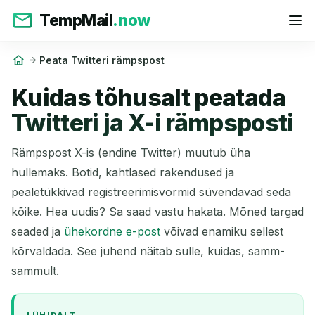
TempMail
.now
Peata Twitteri rämpspost
Kuidas tõhusalt peatada
Twitteri ja X-i rämpsposti
Rämpspost X-is (endine Twitter) muutub üha
hullemaks. Botid, kahtlased rakendused ja
pealetükkivad registreerimisvormid süvendavad seda
kõike. Hea uudis? Sa saad vastu hakata. Mõned targad
seaded ja
ühekordne e-post
võivad enamiku sellest
kõrvaldada. See juhend näitab sulle, kuidas, samm-
sammult.