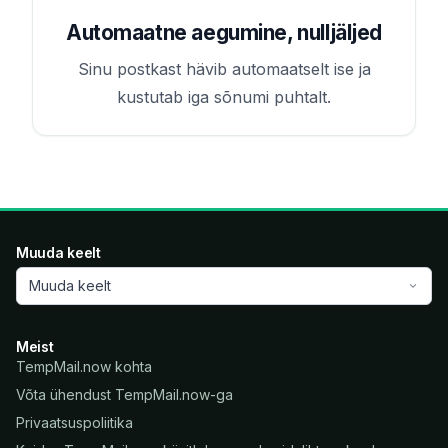
Automaatne aegumine, nulljäljed
Sinu postkast hävib automaatselt ise ja
kustutab iga sõnumi puhtalt.
Muuda keelt
Muuda keelt
Meist
TempMail.now kohta
Võta ühendust TempMail.now-ga
Privaatsuspoliitika