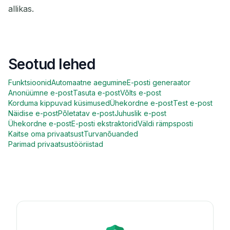
allikas.
Seotud lehed
Funktsioonid
Automaatne aegumine
E-posti generaator
Anonüümne e-post
Tasuta e-post
Võlts e-post
Korduma kippuvad küsimused
Ühekordne e-post
Test e-post
Näidise e-post
Põletatav e-post
Juhuslik e-post
Ühekordne e-post
E-posti ekstraktorid
Väldi rämpsposti
Kaitse oma privaatsust
Turvanõuanded
Parimad privaatsustööriistad