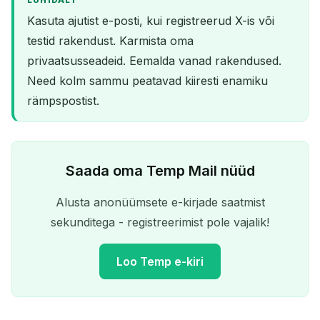
LÜHIDALT
Kasuta ajutist e-posti, kui registreerud X-is või
testid rakendust. Karmista oma
privaatsusseadeid. Eemalda vanad rakendused.
Need kolm sammu peatavad kiiresti enamiku
rämpspostist.
Saada oma Temp Mail nüüd
Alusta anonüümsete e-kirjade saatmist
sekunditega - registreerimist pole vajalik!
Loo Temp e-kiri