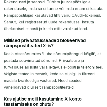
Rakendused ja seansid. Tühista juurdepääs igale
rakendusele, mida sa ei tunne või mida enam ei kasuta.
Rämpspostitajad kasutavad tihti vanu OAuth-tokeneid.
Samuti, kui registreerud uude rakendusse, kasuta
ühekordset e-posti ja keela mittevajalikud load.
Millised privaatsusseaded blokeerivad
rämpspostiteated X-is?
Keela otsesõnumites 'Luba sõnumipäringud kõigilt', et
peatada soovimatud sõnumid. Privaatsuse ja
turvalisuse all lülita välja leitavus e-posti ja telefoni teel.
Vaigista teated inimestelt, keda sa ei jälgi, ja filtreeri
madala kvaliteediga vastused. Need seaded
vähendavad oluliselt rämpspostiteateid.
Kas ajutise meili kasutamine X-konto
taastamiseks on ohutu?