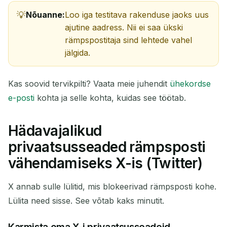
Nõuanne:
Loo iga testitava rakenduse jaoks uus
ajutine aadress. Nii ei saa ükski
rämpspostitaja sind lehtede vahel
jälgida.
Kas soovid tervikpilti? Vaata meie juhendit
ühekordse
e-posti
kohta ja selle kohta, kuidas see töötab.
Hädavajalikud
privaatsusseaded rämpsposti
vähendamiseks X-is (Twitter)
X annab sulle lülitid, mis blokeerivad rämpsposti kohe.
Lülita need sisse. See võtab kaks minutit.