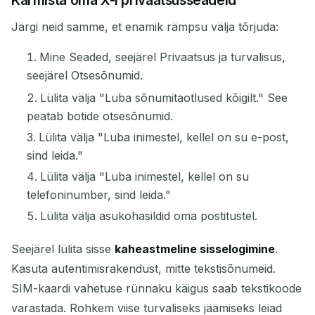
Karmista oma X-i privaatsusseadeid
Järgi neid samme, et enamik rämpsu välja tõrjuda:
Mine Seaded, seejärel Privaatsus ja turvalisus,
seejärel Otsesõnumid.
Lülita välja "Luba sõnumitaotlused kõigilt." See
peatab botide otsesõnumid.
Lülita välja "Luba inimestel, kellel on su e-post,
sind leida."
Lülita välja "Luba inimestel, kellel on su
telefoninumber, sind leida."
Lülita välja asukohasildid oma postitustel.
Seejärel lülita sisse
kaheastmeline sisselogimine
.
Kasuta autentimisrakendust, mitte tekstisõnumeid.
SIM-kaardi vahetuse rünnaku käigus saab tekstikoode
varastada. Rohkem viise turvaliseks jäämiseks leiad