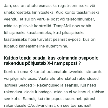
Jah, see on ohutu esmaseks registreerimiseks või
ühekordseteks kinnitusteks. Kuid konto taastamiseks
veendu, et sul on varu-e-post või telefoninumber,
mida sa püsivalt kontrollid. TempMail.now sobib
lühiajaliseks kasutamiseks, kuid pikaajaliseks
taastamiseks hoia turvalist peamist e-posti, kus on
lubatud kaheastmeline autentimine.
Kuidas teada saada, kas kolmanda osapoole
rakendus põhjustab X-i rämpsposti?
Kontrolli oma X-kontot ootamatute tweetide, sõnumite
või jälgimiste osas. Vaata üle ühendatud rakendused
jaotises Seaded > Rakendused ja seansid. Kui näed
rakendust laiade lubadega, mida sa ei volitanud, tühista
see kohe. Samuti, kui rämpspost suureneb pärast
rakendusele OAuth-andmist, on see tõenäoliselt