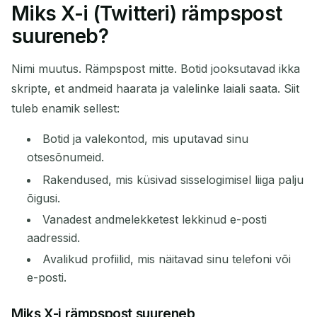
Miks X-i (Twitteri) rämpspost
Teie ajutine e-posti aadress:
suureneb?
Nimi muutus. Rämpspost mitte. Botid jooksutavad ikka
skripte, et andmeid haarata ja valelinke laiali saata. Siit
Kopeeri
QR
tuleb enamik sellest:
Botid ja valekontod, mis uputavad sinu
otsesõnumeid.
Kustuta valitud
Muuda e-posti
Rakendused, mis küsivad sisselogimisel liiga palju
õigusi.
Värskenda
Vanadest andmelekketest lekkinud e-posti
aadressid.
Järgmine värskendus toimub
15
sekundit
Avalikud profiilid, mis näitavad sinu telefoni või
e-posti.
SAATJA
TEEMA
TEGEVUS
Miks X-i rämpspost suureneb