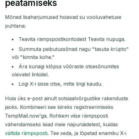
peatamiseks
Mõned lisaharjumused hoiavad su vooluvahetuse
puhtana:
Teavita rämpspostikontodest Teavita nupuga.
Summuta peibutussõnad nagu "tasuta krüpto"
või "kinnita kohe."
Ära kunagi klõpsa võõraste otsesõnumites
olevatel linkidel.
Logi X-i sisse otse, mitte lingi kaudu.
Hoia üks e-post ainult sotsiaalvõrgustike rakenduste
jaoks. Kombineeri see kiireks registreerimiseks
TempMail.now'ga. Rohkem viise rämpsposti
vähendamiseks leiad meie näpunäidetest, kuidas
vältida rämpsposti
. Tee seda, ja lõpetad enamiku X-i