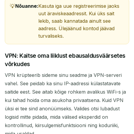
Nõuanne:
Kasuta iga uue registreerimise jaoks
uut äraviskeaadressit. Kui üks sait
lekib, saab kannatada ainult see
aadress. Ülejäänud kontod jäävad
turvaliseks.
VPN: Kaitse oma liiklust ebausaldusväärsetes
võrkudes
VPN krüpteerib sideme sinu seadme ja VPN-serveri
vahel. See peidab ka sinu IP-aadressi külastatavate
saitide eest. See aitab kõige rohkem avalikus WiFi-s ja
kui tahad hoida oma asukoha privaatsena. Kuid VPN
üksi ei tee sind anonüümseks. Valides otsi lubadust
logisid mitte pidada, mida välised eksperdid on
kontrollinud, kiirsulgemisfunktsiooni ning koduriiki,
mida usaldad.