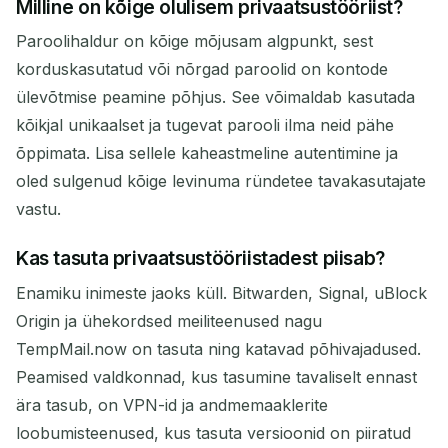
Milline on kõige olulisem privaatsustööriist?
Paroolihaldur on kõige mõjusam algpunkt, sest
korduskasutatud või nõrgad paroolid on kontode
ülevõtmise peamine põhjus. See võimaldab kasutada
kõikjal unikaalset ja tugevat parooli ilma neid pähe
õppimata. Lisa sellele kaheastmeline autentimine ja
oled sulgenud kõige levinuma ründetee tavakasutajate
vastu.
Kas tasuta privaatsustööriistadest piisab?
Enamiku inimeste jaoks küll. Bitwarden, Signal, uBlock
Origin ja ühekordsed meiliteenused nagu
TempMail.now on tasuta ning katavad põhivajadused.
Peamised valdkonnad, kus tasumine tavaliselt ennast
ära tasub, on VPN-id ja andmemaaklerite
loobumisteenused, kus tasuta versioonid on piiratud