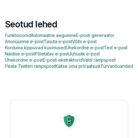
Seotud lehed
Funktsioonid
Automaatne aegumine
E-posti generaator
Anonüümne e-post
Tasuta e-post
Võlts e-post
Korduma kippuvad küsimused
Ühekordne e-post
Test e-post
Näidise e-post
Põletatav e-post
Juhuslik e-post
Ühekordne e-post
E-posti ekstraktorid
Väldi rämpsposti
Peata Twitteri rämpspost
Kaitse oma privaatsust
Turvanõuanded