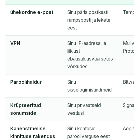
Kustuta valitud
Muuda e-posti
ühekordne e-post
Sinu päris postkasti
TempMa
Värskenda
rämpsposti ja lekete
eest
Järgmine värskendus toimub
15
sekundit
VPN
Sinu IP-aadressi ja
Mullvad
liiklust
Proton
SAATJA
TEEMA
TEGEVUS
ebausaldusväärsetes
võrkudes
Paroolihaldur
Sinu
Bitwar
sisselogimisandmeid
Krüpteeritud
Sinu privaatseid
Signal
sõnumside
vestlusi
Ootame sissetulevaid e-kirju...
Kaheastmelise
Sinu kontosid
Aegis, 
kinnituse rakendus
paroolivarguse eest