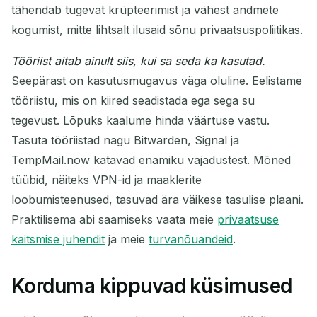
tähendab tugevat krüpteerimist ja vähest andmete
kogumist, mitte lihtsalt ilusaid sõnu privaatsuspoliitikas.
Tööriist aitab ainult siis, kui sa seda ka kasutad.
Seepärast on kasutusmugavus väga oluline. Eelistame
tööriistu, mis on kiired seadistada ega sega su
tegevust. Lõpuks kaalume hinda väärtuse vastu.
Tasuta tööriistad nagu Bitwarden, Signal ja
TempMail.now katavad enamiku vajadustest. Mõned
tüübid, näiteks VPN-id ja maaklerite
loobumisteenused, tasuvad ära väikese tasulise plaani.
Praktilisema abi saamiseks vaata meie
privaatsuse
kaitsmise juhendit
ja meie
turvanõuandeid
.
Korduma kippuvad küsimused