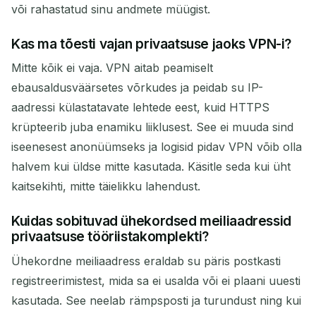
või rahastatud sinu andmete müügist.
Kas ma tõesti vajan privaatsuse jaoks VPN-i?
Mitte kõik ei vaja. VPN aitab peamiselt
ebausaldusväärsetes võrkudes ja peidab su IP-
aadressi külastatavate lehtede eest, kuid HTTPS
krüpteerib juba enamiku liiklusest. See ei muuda sind
iseenesest anonüümseks ja logisid pidav VPN võib olla
halvem kui üldse mitte kasutada. Käsitle seda kui üht
kaitsekihti, mitte täielikku lahendust.
Kuidas sobituvad ühekordsed meiliaadressid
privaatsuse tööriistakomplekti?
Ühekordne meiliaadress eraldab su päris postkasti
registreerimistest, mida sa ei usalda või ei plaani uuesti
kasutada. See neelab rämpsposti ja turundust ning kui