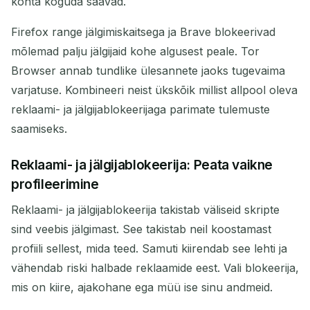
kohta koguda saavad.
Firefox range jälgimiskaitsega ja Brave blokeerivad
mõlemad palju jälgijaid kohe algusest peale. Tor
Browser annab tundlike ülesannete jaoks tugevaima
varjatuse. Kombineeri neist ükskõik millist allpool oleva
reklaami- ja jälgijablokeerijaga parimate tulemuste
saamiseks.
Reklaami- ja jälgijablokeerija: Peata vaikne
profileerimine
Reklaami- ja jälgijablokeerija takistab väliseid skripte
sind veebis jälgimast. See takistab neil koostamast
profiili sellest, mida teed. Samuti kiirendab see lehti ja
vähendab riski halbade reklaamide eest. Vali blokeerija,
mis on kiire, ajakohane ega müü ise sinu andmeid.