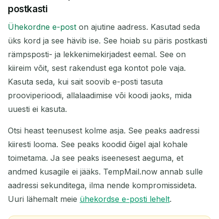
postkasti
Ühekordne e-post
on ajutine aadress. Kasutad seda
üks kord ja see hävib ise. See hoiab su päris postkasti
rämpsposti- ja lekkenimekirjadest eemal. See on
kiireim võit, sest rakendust ega kontot pole vaja.
Kasuta seda, kui sait soovib e-posti tasuta
prooviperioodi, allalaadimise või koodi jaoks, mida
uuesti ei kasuta.
Otsi heast teenusest kolme asja. See peaks aadressi
kiiresti looma. See peaks koodid õigel ajal kohale
toimetama. Ja see peaks iseenesest aeguma, et
andmed kusagile ei jääks. TempMail.now annab sulle
aadressi sekunditega, ilma nende kompromissideta.
Uuri lähemalt meie
ühekordse e-posti lehelt
.