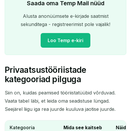
Saada oma Temp Mail nüüd
Alusta anonüümsete e-kirjade saatmist
sekunditega - registreerimist pole vajalik!
Loo Temp e-kiri
Privaatsustööriistade
Teie ajutine e-posti aadress:
kategooriad pilguga
Siin on, kuidas peamised tööriistatüübid võrduvad.
Vaata tabel läbi, et leida oma seadistuse lüngad.
Kopeeri
QR
Seejärel liigu iga rea juurde kuuluva jaotise juurde.
Kategooria
Mida see kaitseb
Näidis