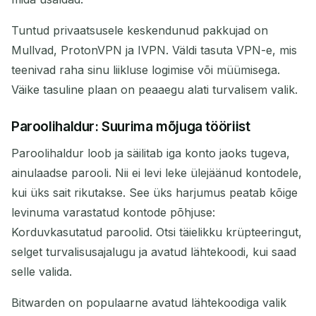
Tuntud privaatsusele keskendunud pakkujad on
Mullvad, ProtonVPN ja IVPN. Väldi tasuta VPN-e, mis
teenivad raha sinu liikluse logimise või müümisega.
Väike tasuline plaan on peaaegu alati turvalisem valik.
Paroolihaldur: Suurima mõjuga tööriist
Paroolihaldur loob ja säilitab iga konto jaoks tugeva,
ainulaadse parooli. Nii ei levi leke ülejäänud kontodele,
kui üks sait rikutakse. See üks harjumus peatab kõige
levinuma varastatud kontode põhjuse:
Korduvkasutatud paroolid. Otsi täielikku krüpteeringut,
selget turvalisusajalugu ja avatud lähtekoodi, kui saad
selle valida.
Bitwarden on populaarne avatud lähtekoodiga valik