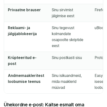
Värskenda
Privaatne brauser
Sinu sirvimist
Firefox
jälgimise eest
Reklaami- ja
Sinu tegevust
uBlock 
jälgijablokeerija
kolmandate
osapoolte skriptide
eest
Krüpteeritud e-
Sinu postkasti sisu
Proton 
post
Andmemaakleritest
Sinu isikuandmeid,
EasyOp
loobumise teenus
mida maaklerid
iseseis
müüvad
loobum
Ühekordne e-post: Kaitse esmalt oma