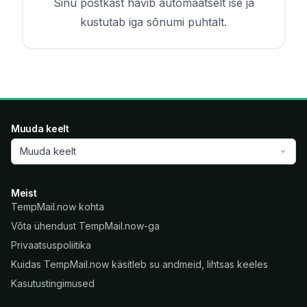
Sinu postkast hävib automaatselt ise ja
kustutab iga sõnumi puhtalt.
Muuda keelt
Muuda keelt
Meist
TempMail.now kohta
Võta ühendust TempMail.now-ga
Privaatsuspoliitika
Kuidas TempMail.now käsitleb su andmeid, lihtsas keeles
Kasutustingimused