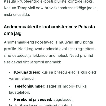
Kasuta krüpteeritud e-posti oluliste kontode jaoks.
Kasuta TempMail.now äraviskeaadressit kõige jaoks,
mida ei usalda.
Andmemaaklerite loobumisteenus: Puhasta
oma jälg
Andmemaaklerid koostavad ja müüvad sinu kohta
profiile. Nad koguvad andmeid avalikest registritest,
sinu ostudest ja lekkinud andmetest. Need profiilid
sisaldavad tihti järgmisi andmeid:
Koduaadress:
kus sa praegu elad ja kus oled
varem elanud.
Telefoninumber:
sageli nii mobiil- kui ka
lauatelefon.
Perekond ja seosed:
sugulased,
korterikaaslased ja endised naabrid.