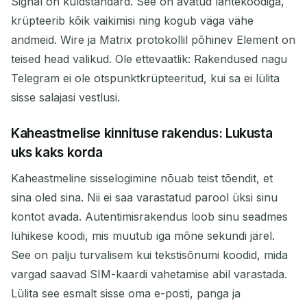
Signal on kuldstandard. See on avatud lähtekoodiga,
krüpteerib kõik vaikimisi ning kogub väga vähe
andmeid. Wire ja Matrix protokollil põhinev Element on
teised head valikud. Ole ettevaatlik: Rakendused nagu
Telegram ei ole otspunktkrüpteeritud, kui sa ei lülita
sisse salajasi vestlusi.
Kaheastmelise kinnituse rakendus: Lukusta
uks kaks korda
Kaheastmeline sisselogimine nõuab teist tõendit, et
sina oled sina. Nii ei saa varastatud parool üksi sinu
kontot avada. Autentimisrakendus loob sinu seadmes
lühikese koodi, mis muutub iga mõne sekundi järel.
See on palju turvalisem kui tekstisõnumi koodid, mida
vargad saavad SIM-kaardi vahetamise abil varastada.
Lülita see esmalt sisse oma e-posti, panga ja