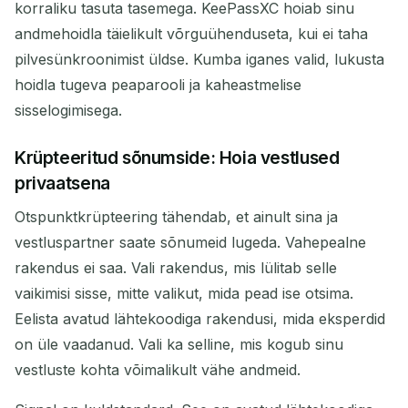
korraliku tasuta tasemega. KeePassXC hoiab sinu
andmehoidla täielikult võrguühenduseta, kui ei taha
pilvesünkroonimist üldse. Kumba iganes valid, lukusta
hoidla tugeva peaparooli ja kaheastmelise
sisselogimisega.
Krüpteeritud sõnumside: Hoia vestlused
privaatsena
Otspunktkrüpteering tähendab, et ainult sina ja
vestluspartner saate sõnumeid lugeda. Vahepealne
rakendus ei saa. Vali rakendus, mis lülitab selle
vaikimisi sisse, mitte valikut, mida pead ise otsima.
Eelista avatud lähtekoodiga rakendusi, mida eksperdid
on üle vaadanud. Vali ka selline, mis kogub sinu
vestluste kohta võimalikult vähe andmeid.