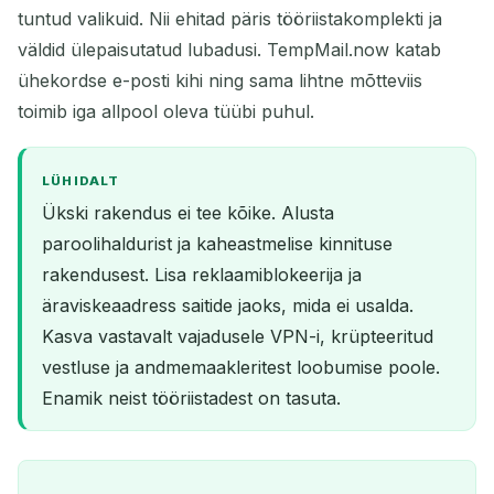
tuntud valikuid. Nii ehitad päris tööriistakomplekti ja
väldid ülepaisutatud lubadusi. TempMail.now katab
ühekordse e-posti kihi ning sama lihtne mõtteviis
toimib iga allpool oleva tüübi puhul.
LÜHIDALT
Ükski rakendus ei tee kõike. Alusta
paroolihaldurist ja kaheastmelise kinnituse
rakendusest. Lisa reklaamiblokeerija ja
äraviskeaadress saitide jaoks, mida ei usalda.
Kasva vastavalt vajadusele VPN-i, krüpteeritud
vestluse ja andmemaakleritest loobumise poole.
Enamik neist tööriistadest on tasuta.