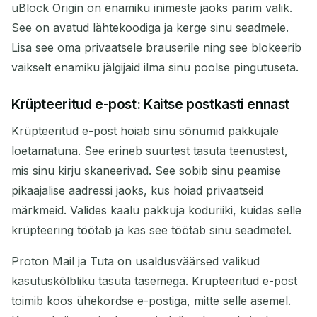
uBlock Origin on enamiku inimeste jaoks parim valik.
See on avatud lähtekoodiga ja kerge sinu seadmele.
Lisa see oma privaatsele brauserile ning see blokeerib
vaikselt enamiku jälgijaid ilma sinu poolse pingutuseta.
Krüpteeritud e-post: Kaitse postkasti ennast
Krüpteeritud e-post hoiab sinu sõnumid pakkujale
loetamatuna. See erineb suurtest tasuta teenustest,
mis sinu kirju skaneerivad. See sobib sinu peamise
pikaajalise aadressi jaoks, kus hoiad privaatseid
märkmeid. Valides kaalu pakkuja koduriiki, kuidas selle
krüpteering töötab ja kas see töötab sinu seadmetel.
Proton Mail ja Tuta on usaldusväärsed valikud
kasutuskõlbliku tasuta tasemega. Krüpteeritud e-post
toimib koos ühekordse e-postiga, mitte selle asemel.