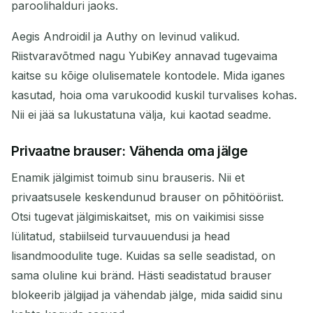
paroolihalduri jaoks.
Aegis Androidil ja Authy on levinud valikud.
Riistvaravõtmed nagu YubiKey annavad tugevaima
kaitse su kõige olulisematele kontodele. Mida iganes
kasutad, hoia oma varukoodid kuskil turvalises kohas.
Nii ei jää sa lukustatuna välja, kui kaotad seadme.
Privaatne brauser: Vähenda oma jälge
Enamik jälgimist toimub sinu brauseris. Nii et
privaatsusele keskendunud brauser on põhitööriist.
Otsi tugevat jälgimiskaitset, mis on vaikimisi sisse
lülitatud, stabiilseid turvauuendusi ja head
lisandmoodulite tuge. Kuidas sa selle seadistad, on
sama oluline kui bränd. Hästi seadistatud brauser
blokeerib jälgijad ja vähendab jälge, mida saidid sinu