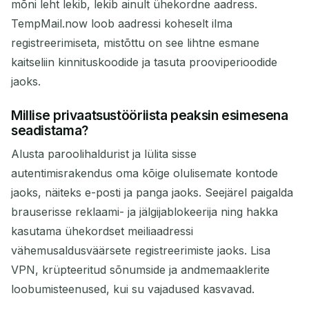
mõni leht lekib, lekib ainult ühekordne aadress.
TempMail.now loob aadressi koheselt ilma
registreerimiseta, mistõttu on see lihtne esmane
kaitseliin kinnituskoodide ja tasuta prooviperioodide
jaoks.
Millise privaatsustööriista peaksin esimesena
seadistama?
Alusta paroolihaldurist ja lülita sisse
autentimisrakendus oma kõige olulisemate kontode
jaoks, näiteks e-posti ja panga jaoks. Seejärel paigalda
brauserisse reklaami- ja jälgijablokeerija ning hakka
kasutama ühekordset meiliaadressi
vähemusaldusväärsete registreerimiste jaoks. Lisa
VPN, krüpteeritud sõnumside ja andmemaaklerite
loobumisteenused, kui su vajadused kasvavad.