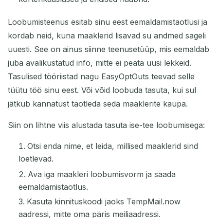
Loobumisteenus esitab sinu eest eemaldamistaotlusi ja
kordab neid, kuna maaklerid lisavad su andmed sageli
uuesti. See on ainus siinne teenusetüüp, mis eemaldab
juba avalikustatud info, mitte ei peata uusi lekkeid.
Tasulised tööriistad nagu EasyOptOuts teevad selle
tüütu töö sinu eest. Või võid loobuda tasuta, kui sul
jätkub kannatust taotleda seda maaklerite kaupa.
Siin on lihtne viis alustada tasuta ise-tee loobumisega:
Otsi enda nime, et leida, millised maaklerid sind
loetlevad.
Ava iga maakleri loobumisvorm ja saada
eemaldamistaotlus.
Kasuta kinnituskoodi jaoks TempMail.now
aadressi, mitte oma päris meiliaadressi.